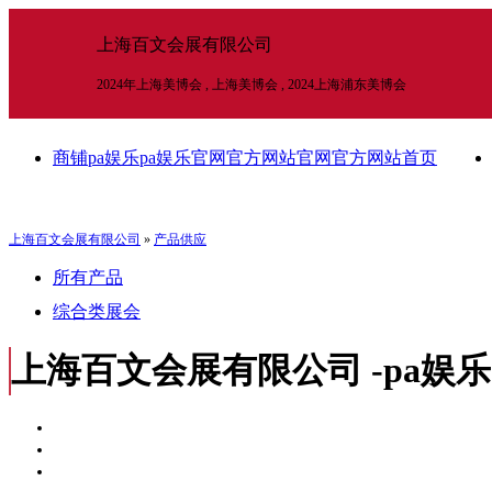
上海百文会展有限公司
2024年上海美博会 , 上海美博会 , 2024上海浦东美博会
商铺pa娱乐pa娱乐官网官方网站官网官方网站首页
上海百文会展有限公司
»
产品供应
所有产品
综合类展会
上海百文会展有限公司 -pa娱