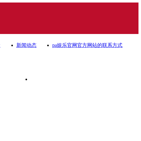
示
新闻动态
pa娱乐官网官方网站的联系方式