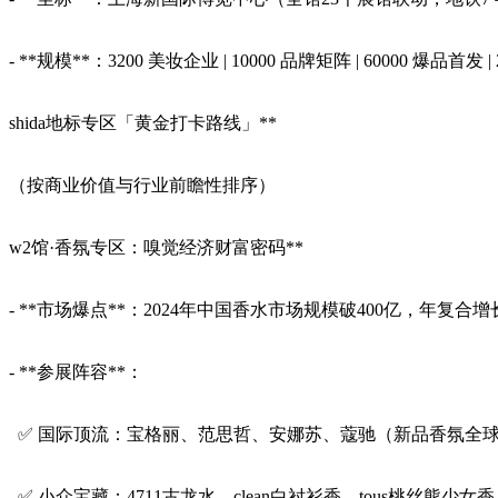
- **规模**：3200 美妆企业 | 10000 品牌矩阵 | 60000 爆品首发
shida地标专区「黄金打卡路线」**
（按商业价值与行业前瞻性排序）
w2馆·香氛专区：嗅觉经济财富密码**
- **市场爆点**：2024年中国香水市场规模破400亿，年复
- **参展阵容**：
✅ 国际顶流：宝格丽、范思哲、安娜苏、蔻驰（新品香氛全
✅ 小众宝藏：4711古龙水、clean白衬衫香、tous桃丝熊少女