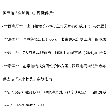
国际馆「全球势力」深度解析*
- **西班牙**：出口额增长22%，主打天然有机成分（puig集团旗下b
- **法国**：全球美妆出口1460亿，带来香水定制工坊、
- **波兰**：7大有机品牌首秀，瞄准中高端市场（如ziaja山羊
- **泰国**：热带植物成分高性价比方案，跨境电商渠道重点布
供应链「未来趋势」实战指南
- **n4/n5馆·机械设备**：智能灌装线（精度达0.1g）、
- **w8-w10馆·包装军团**：