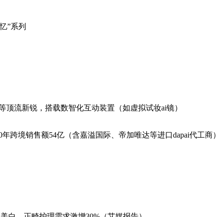
记忆”系列
美日记等顶流新锐，搭载数智化互动装置（如虚拟试妆ai镜）
020年跨境销售额54亿（含嘉溢国际、帝加唯达等进口dapai代工
情时代美白、正畸护理需求激增30%（艾媒报告）