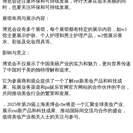
博览会还注重环保和可持续发展，呼吁大家在追求美丽的同
时，也要关注环保和可持续发展。
展馆布局与展示内容：
博览会设有多个展馆，每个展馆都有特定的展示内容，如w1
馆主要展示护肤、个人护理和男士护理产品，w2馆展示香
水、彩妆及化妆用具等。
影响与意义：
博览会不仅展示了中国美丽产业的实力和魅力，更向世界传递
了中国对于美的独特理解和追求。
它为参展商和观众提供了一个了解zui新美妆产品和科技成
果、拓展业务渠道和pa娱乐官网官方网站的合作伙伴的平台，
共同推动美妆行业的繁荣和发展。
，2025年第29届上海美博会cbe将是一个汇聚全球美妆产业、
展示zui新产品和科技成果、推动国际间交流与合作的盛会，
值得美妆产业相关人士的关注与参与。