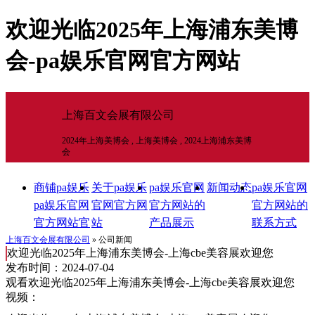
欢迎光临2025年上海浦东美博
会-pa娱乐官网官方网站
上海百文会展有限公司
2024年上海美博会 , 上海美博会 , 2024上海浦东美博
会
商铺pa娱乐
关于pa娱乐
pa娱乐官网
新闻动态
pa娱乐官网
pa娱乐官网
官网官方网
官方网站的
官方网站的
官方网站官
站
产品展示
联系方式
网官方网站
上海百文会展有限公司
» 公司新闻
欢迎光临2025年上海浦东美博会-上海cbe美容展欢迎您
首页
发布时间：2024-07-04
观看欢迎光临2025年上海浦东美博会-上海cbe美容展欢迎您
视频：