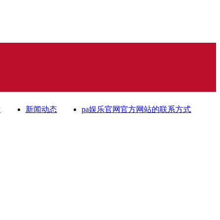
示
新闻动态
pa娱乐官网官方网站的联系方式