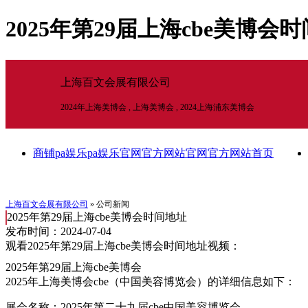
2025年第29届上海cbe美博会
上海百文会展有限公司
2024年上海美博会 , 上海美博会 , 2024上海浦东美博会
商铺pa娱乐pa娱乐官网官方网站官网官方网站首页
上海百文会展有限公司
» 公司新闻
2025年第29届上海cbe美博会时间地址
发布时间：2024-07-04
观看2025年第29届上海cbe美博会时间地址视频：
2025年第29届上海cbe美博会
2025年上海美博会cbe（中国美容博览会）的详细信息如下：
展会名称：2025年第二十九届cbe中国美容博览会