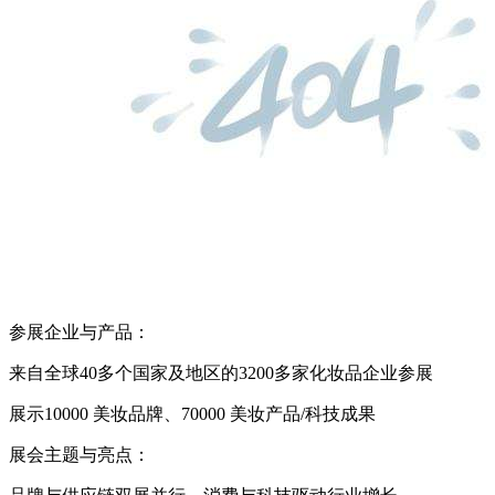
参展企业与产品：
来自全球40多个国家及地区的3200多家化妆品企业参展
展示10000 美妆品牌、70000 美妆产品/科技成果
展会主题与亮点：