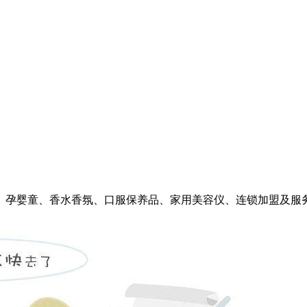
、孕婴童、香水香氛、口服保养品、家用美容仪、连锁加盟及服