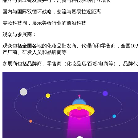
品牌与供应链双展并行，消费与科技驱动行业增长
国内与国际双循环战略，交流与贸易拉近距离
美妆科技周，展示美妆行业的前沿科技
观众与参展商：
观众包括全国各地的化妆品批发商、代理商和零售商，全国1
产厂商、研发人员和品牌商等
参展商包括品牌商、零售商（化妆品店/百货/电商等）、品牌代理