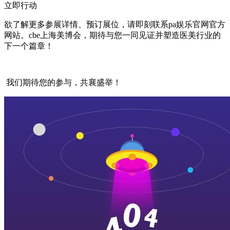
立即行动
欲了解更多参展详情、预订展位，请即刻联系pa娱乐官网官方
网站。cbe上海美博会，期待与您一同见证并塑造医美行业的
下一个篇章！
我们期待您的参与，共襄盛举！