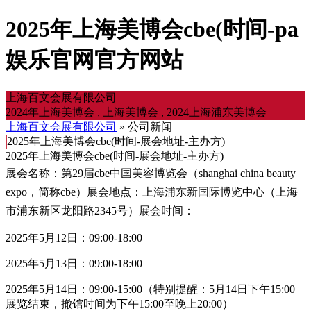
2025年上海美博会cbe(时间-pa
娱乐官网官方网站
上海百文会展有限公司
2024年上海美博会 , 上海美博会 , 2024上海浦东美博会
上海百文会展有限公司
» 公司新闻
2025年上海美博会cbe(时间-展会地址-主办方)
2025年上海美博会cbe(时间-展会地址-主办方)
展会名称：第29届cbe中国美容博览会（shanghai china beauty
expo，简称cbe）
展会地点：上海浦东新国际博览中心（上海
市浦东新区龙阳路2345号）
展会时间：
2025年5月12日：09:00-18:00
2025年5月13日：09:00-18:00
2025年5月14日：09:00-15:00（特别提醒：5月14日下午15:00
展览结束，撤馆时间为下午15:00至晚上20:00）