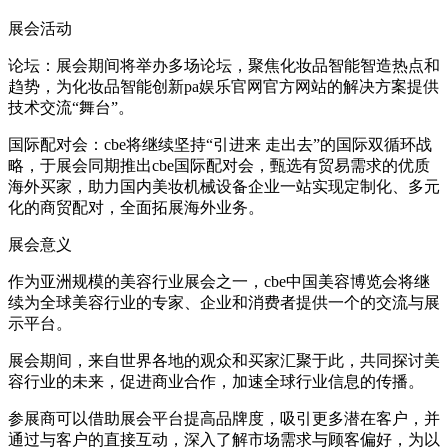
展会活动
论坛：展会期间将举办多场论坛，聚焦化妆品智能智造热点和
趋势，为化妆品智能创新pa娱乐官网官方网站的解决方案提供
技术交流“舞台”。
国际配对会：cbe将继续坚持“引进来 走出去”的国际双循环战
略，于展会同期推出cbe国际配对会，甄选有贸易需求的优质
海外买家，助力国内美妆机械设备企业一站实现定制化、多元
化的商贸配对，全面拓展海外业务。
展会意义
作为亚洲规模的美容行业展会之一，cbe中国美容博览会将继
续为全球美容行业的专家、企业和消费者提供一个的交流与展
示平台。
展会期间，来自世界各地的观众和买家汇聚于此，共同探讨美
容行业的未来，促进商业合作，加速全球行业信息的传播。
参展商可以借助展会平台提高品牌度，吸引更多潜在客户，并
通过与客户的直接互动，深入了解市场需求与顾客偏好，为以