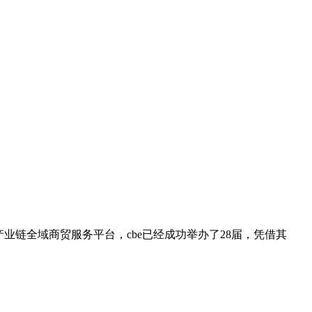
产业链全域商贸服务平台，cbe已经成功举办了28届，凭借其