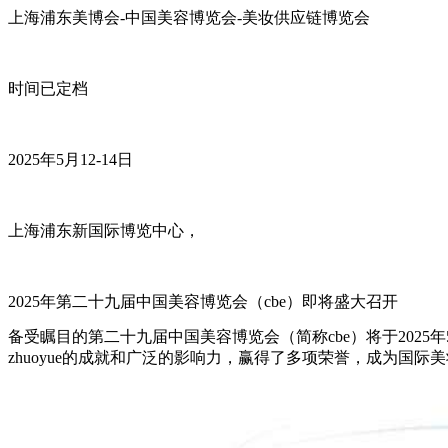
上海浦东美博会-中国美容博览会-美妆供应链博览会
时间已定档
2025年5月12-14日
上海浦东新国际博览中心，
2025年第二十九届中国美容博览会（cbe）即将盛大召开
备受瞩目的第二十九届中国美容博览会（简称cbe）将于2025
zhuoyue的成就和广泛的影响力，赢得了多项荣誉，成为国际