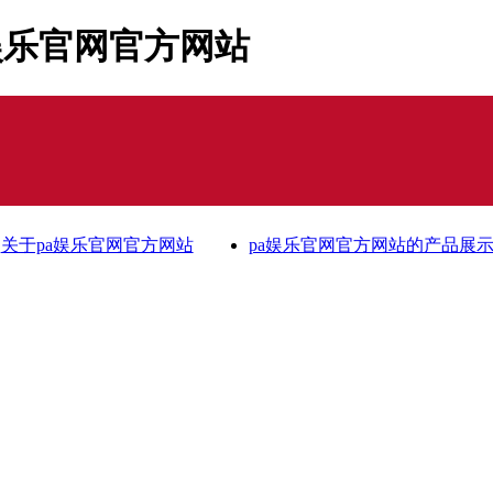
a娱乐官网官方网站
关于pa娱乐官网官方网站
pa娱乐官网官方网站的产品展