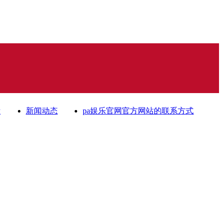
示
新闻动态
pa娱乐官网官方网站的联系方式