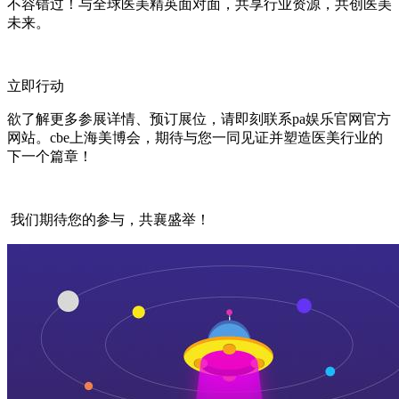
不容错过！与全球医美精英面对面，共享行业资源，共创医美
未来。
立即行动
欲了解更多参展详情、预订展位，请即刻联系pa娱乐官网官方
网站。cbe上海美博会，期待与您一同见证并塑造医美行业的
下一个篇章！
我们期待您的参与，共襄盛举！