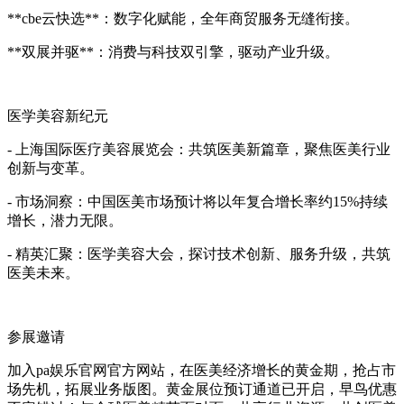
**cbe云快选**：数字化赋能，全年商贸服务无缝衔接。
**双展并驱**：消费与科技双引擎，驱动产业升级。
医学美容新纪元
- 上海国际医疗美容展览会：共筑医美新篇章，聚焦医美行业
创新与变革。
- 市场洞察：中国医美市场预计将以年复合增长率约15%持续
增长，潜力无限。
- 精英汇聚：医学美容大会，探讨技术创新、服务升级，共筑
医美未来。
参展邀请
加入pa娱乐官网官方网站，在医美经济增长的黄金期，抢占市
场先机，拓展业务版图。黄金展位预订通道已开启，早鸟优惠