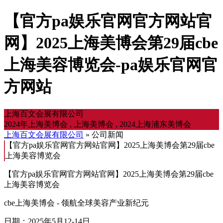
【官方pa娱乐官网官方网站官
网】2025上海美博会第29届cbe
上海美容博览会-pa娱乐官网官
方网站
上海百文会展有限公司
2024年上海美博会 , 上海美博会 , 2024上海浦东美博会
上海百文会展有限公司
» 公司新闻
【官方pa娱乐官网官方网站官网】2025上海美博会第29届cbe
上海美容博览会
【官方pa娱乐官网官方网站官网】2025上海美博会第29届cbe
上海美容博览会
cbe上海美博会 - 领航全球美容产业新纪元
日期：2025年5月12-14日