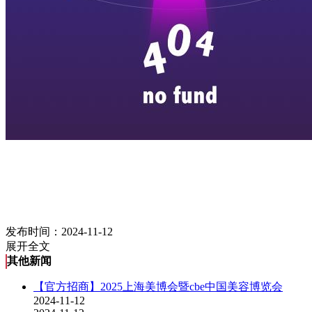
发布时间：2024-11-12
展开全文
其他新闻
【官方招商】2025上海美博会暨cbe中国美容博览会
2024-11-12