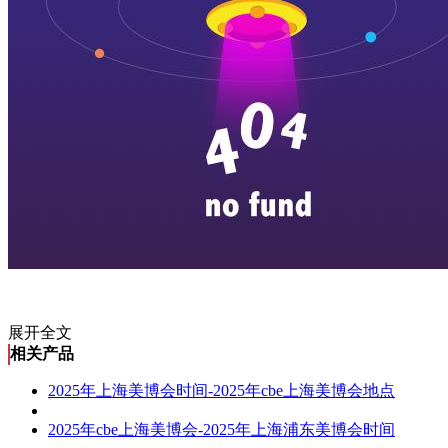
展开全文
相关产品
2025年上海美博会时间-2025年cbe上海美博会地点
2025年cbe上海美博会-2025年上海浦东美博会时间