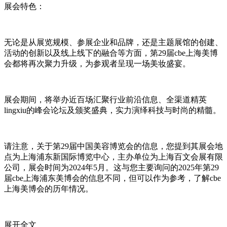
展会特色：
无论是从展览规模、参展企业和品牌，还是主题展馆的创建、
活动的创新以及线上线下的融合等方面，第29届cbe上海美博
会都将再次聚力升级，为参观者呈现一场美妆盛宴。
展会期间，将举办近百场汇聚行业前沿信息、全渠道精英
lingxiu的峰会论坛及颁奖盛典，实力演绎科技与时尚的精髓。
请注意，关于第29届中国美容博览会的信息，您提到其展会地
点为上海浦东新国际博览中心，主办单位为上海百文会展有限
公司，展会时间为2024年5月。这与您主要询问的2025年第29
届cbe上海浦东美博会的信息不同，但可以作为参考，了解cbe
上海美博会的历年情况。
展开全文