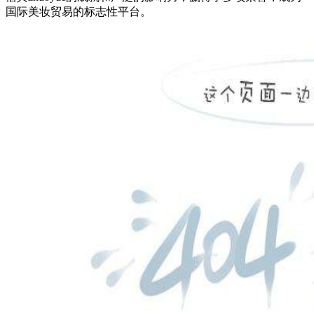
国际美妆贸易的标志性平台。