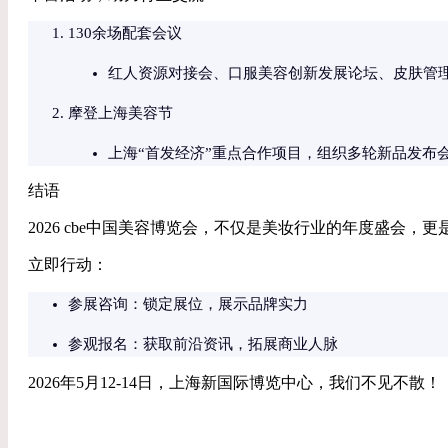
130余场配套会议
红人资源对接会、口服美容创新发展论坛、皮肤管
摩登上海美容节
上海“首发经济”重点合作项目，组织多轮新品发布
结语
2026 cbe中国美容博览会，不仅是美妆行业的年度盛
立即行动：
参展咨询：锁定展位，展示品牌实力
参观报名：获取前沿资讯，拓展商业人脉
2026年5月12-14日，上海新国际博览中心，我们不见不散！