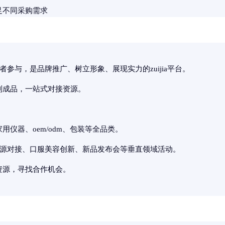
足不同采购需求
参与，是品牌推广、树立形象、展现实力的zuijia平台。
到成品，一站式对接资源。
仪器、oem/odm、包装等全品类。
资源对接、口服美容创新、新品发布会等垂直领域活动。
资源，寻找合作机会。