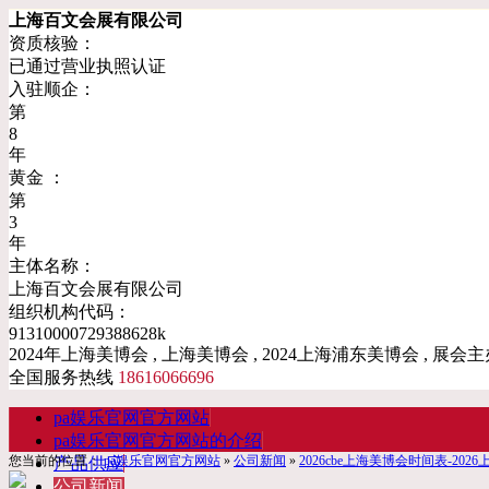
上海百文会展有限公司
资质核验：
已通过营业执照认证
入驻顺企：
第
8
年
黄金 ：
第
3
年
主体名称：
上海百文会展有限公司
组织机构代码：
91310000729388628k
2024年上海美博会 , 上海美博会 , 2024上海浦东美博会 , 展会主
全国服务热线
18616066696
pa娱乐官网官方网站
pa娱乐官网官方网站的介绍
您当前的位置：
pa娱乐官网官方网站
»
公司新闻
»
2026cbe上海美博会时间表-20
产品供应
公司新闻