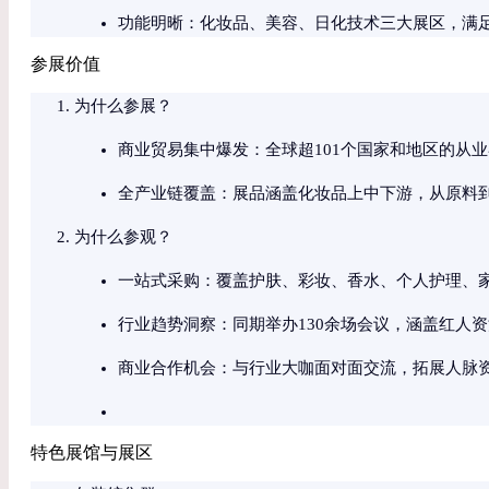
功能明晰：化妆品、美容、日化技术三大展区，满
参展价值
为什么参展？
商业贸易集中爆发：全球超101个国家和地区的从业者
全产业链覆盖：展品涵盖化妆品上中下游，从原料
为什么参观？
一站式采购：覆盖护肤、彩妆、香水、个人护理、家用
行业趋势洞察：同期举办130余场会议，涵盖红人
商业合作机会：与行业大咖面对面交流，拓展人脉
特色展馆与展区