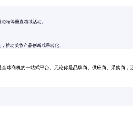
理论坛等垂直领域活动。
会，推动美妆产品创新成果转化。
会，更是全球商机的一站式平台。无论你是品牌商、供应商、采购商