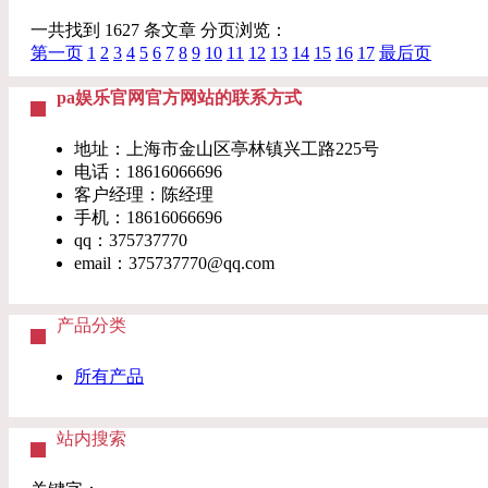
一共找到 1627 条文章 分页浏览：
第一页
1
2
3
4
5
6
7
8
9
10
11
12
13
14
15
16
17
最后页
pa娱乐官网官方网站的联系方式
地址：上海市金山区亭林镇兴工路225号
电话：18616066696
客户经理：陈经理
手机：18616066696
qq：375737770
email：
375737770@qq.com
产品分类
所有产品
站内搜索