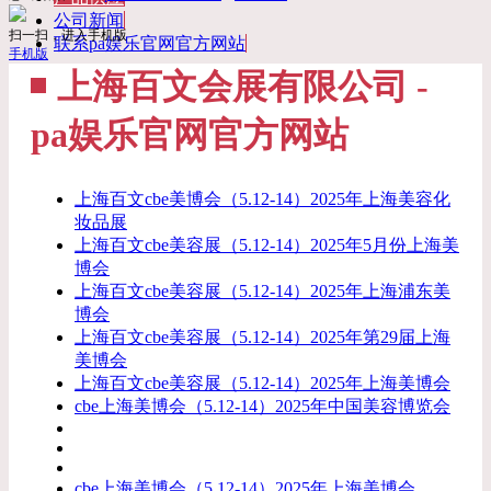
公司新闻
扫一扫，进入手机版
联系pa娱乐官网官方网站
手机版
上海百文会展有限公司 -
pa娱乐官网官方网站
上海百文cbe美博会（5.12-14）2025年上海美容化
妆品展
上海百文cbe美容展（5.12-14）2025年5月份上海美
博会
上海百文cbe美容展（5.12-14）2025年上海浦东美
博会
上海百文cbe美容展（5.12-14）2025年第29届上海
美博会
上海百文cbe美容展（5.12-14）2025年上海美博会
cbe上海美博会（5.12-14）2025年中国美容博览会
​cbe上海美博会（5.12-14）2025年上海美博会