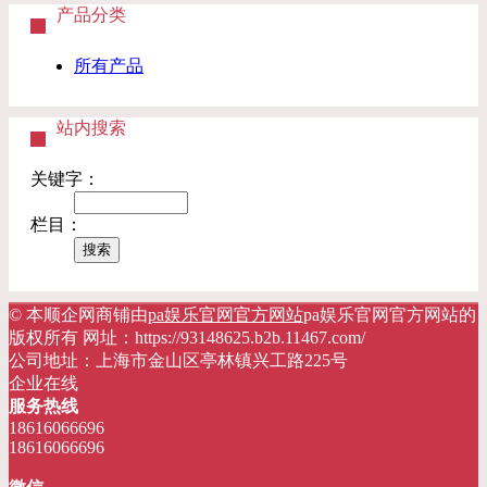
产品分类
所有产品
站内搜索
关键字：
栏目：
© 本顺企网商铺由
pa娱乐官网官方网站
pa娱乐官网官方网站的
版权所有 网址：https://93148625.b2b.11467.com/
公司地址：上海市金山区亭林镇兴工路225号
企业在线
服务热线
18616066696
18616066696