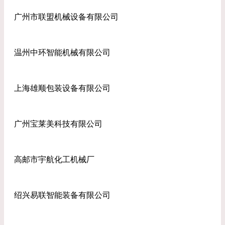
广州市联盟机械设备有限公司
温州中环智能机械有限公司
上海雄顺包装设备有限公司
广州宝莱美科技有限公司
高邮市宇航化工机械厂
绍兴易联智能装备有限公司