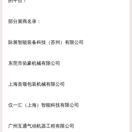
的平台！
部分展商名录：
际展智能装备科技（苏州）有限公司
东莞市佑豪机械有限公司
上海首颂包装机械有限公司
仅一汇（上海）智能科技有限公司
广州互通气动机器工程有限公司