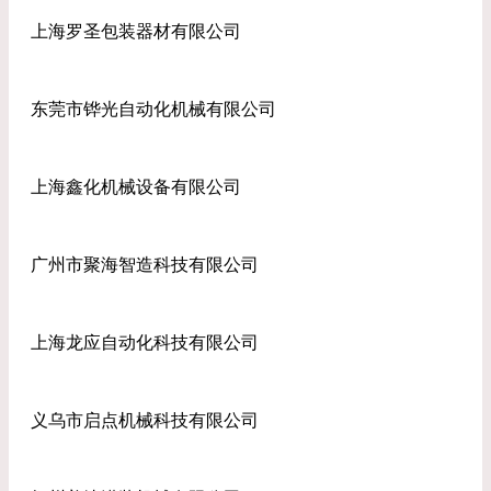
上海罗圣包装器材有限公司
东莞市铧光自动化机械有限公司
上海鑫化机械设备有限公司
广州市聚海智造科技有限公司
上海龙应自动化科技有限公司
义乌市启点机械科技有限公司