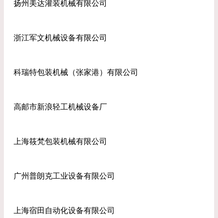
扬州美达灌装机械有限公司
浙江军文机械设备有限公司
科瑞特包装机械（张家港）有限公司
高邮市新浪轻工机械设备厂
上海筱梵包装机械有限公司
广州普朗克工业设备有限公司
上海宿田自动化设备有限公司