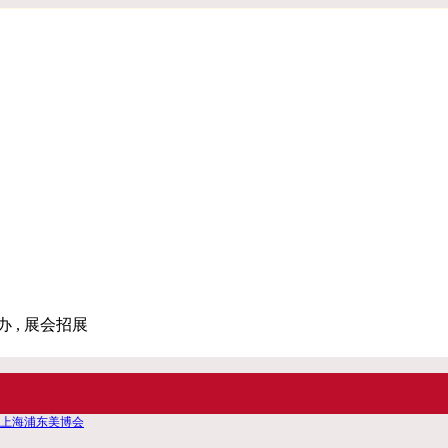
办 , 展会招展
24年上海浦东美博会