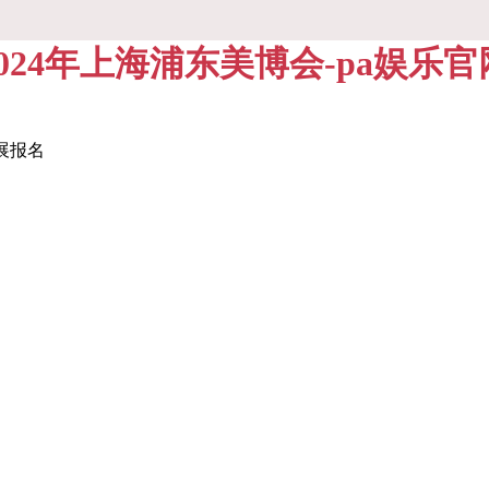
会|2024年上海浦东美博会-pa娱
参展报名