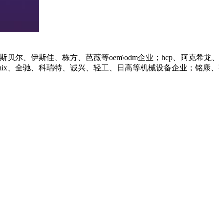
y、诺斯贝尔、伊斯佳、栋方、芭薇等oem\odm企业；hcp、阿
g柱信机械、primix、全驰、科瑞特、诚兴、轻工、日高等机械设备企业