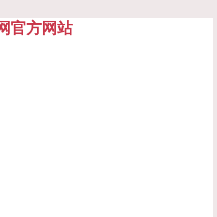
乐官网官方网站