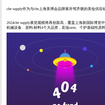
cbe supply作为与cbe上海美博会品牌展并驾齐驱的
2024cbe supply展览规模将再创新高，覆盖上海新国际
机械设备、原料/材料4个大品类，彩妆oem、个护基础性原