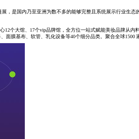
美妆供应链展，是国内乃至亚洲为数不多的能够完整且系统展示行业生
博览中心12个大馆、17个vip品牌馆，全方位一站式赋能美妆品牌从内
料、面膜基布、软管、乳化设备等40个细分品类。聚合全球1500