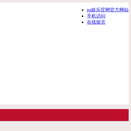
pa娱乐官网官方网站
手机访问
在线留言