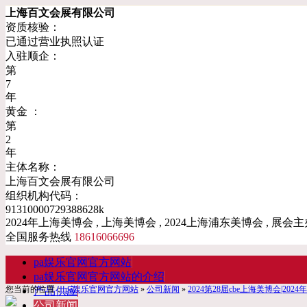
上海百文会展有限公司
资质核验：
已通过营业执照认证
入驻顺企：
第
7
年
黄金 ：
第
2
年
主体名称：
上海百文会展有限公司
组织机构代码：
91310000729388628k
2024年上海美博会 , 上海美博会 , 2024上海浦东美博会 , 展会主
全国服务热线
18616066696
pa娱乐官网官方网站
pa娱乐官网官方网站的介绍
您当前的位置：
pa娱乐官网官方网站
»
公司新闻
»
2024第28届cbe上海美博会|20
产品供应
公司新闻