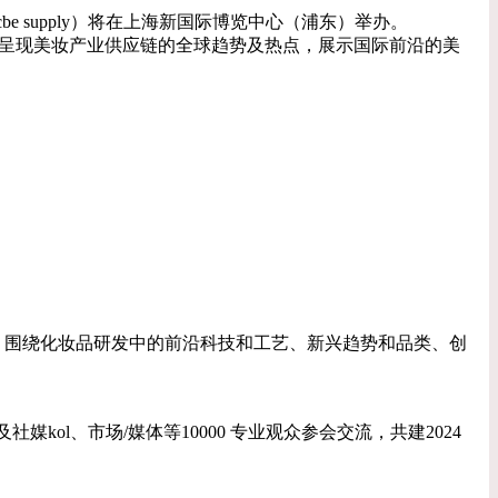
cbe supply）将在上海新国际博览中心（浦东）举办。
，集中呈现美妆产业供应链的全球趋势及热点，展示国际前沿的美
展区，围绕化妆品研发中的前沿科技和工艺、新兴趋势和品类、创
kol、市场/媒体等10000 专业观众参会交流，共建2024