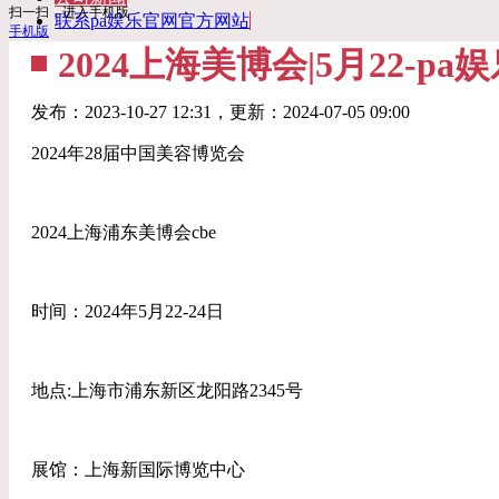
扫一扫，进入手机版
联系pa娱乐官网官方网站
手机版
2024上海美博会|5月22-p
发布：
2023-10-27 12:31
，更新：
2024-07-05 09:00
2024年28届中国美容博览会
2024上海浦东美博会cbe
时间：2024年5月22-24日
地点:上海市浦东新区龙阳路2345号
展馆：上海新国际博览中心