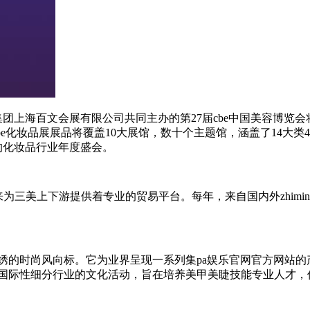
集团上海百文会展有限公司共同主办的第27届cbe中国美容博览
be化妆品展展品将覆盖10大展馆，数十个主题馆，涵盖了14大
的化妆品行业年度盛会。
直以来为三美上下游提供着专业的贸易平台。每年，来自国内外zhi
绣的时尚风向标。它为业界呈现一系列集pa娱乐官网官方网站的
国际性细分行业的文化活动，旨在培养美甲美睫技能专业人才，