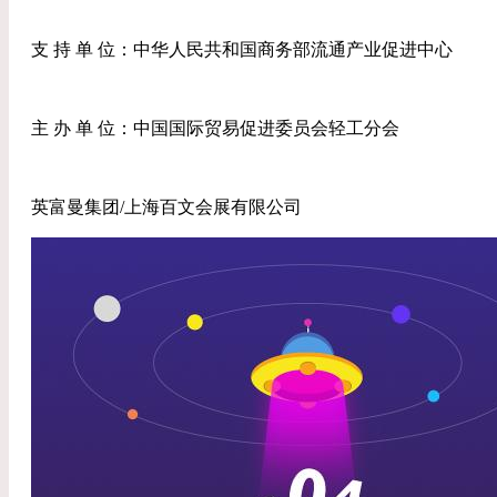
支 持 单 位：中华人民共和国商务部流通产业促进中心
主 办 单 位：中国国际贸易促进委员会轻工分会
英富曼集团/上海百文会展有限公司