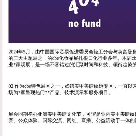
2024年5月，由中国国际贸易促进委员会轻工分会与英富曼
的三大主题展之一的cbe化妆品展扎根日化行业多年。本届c
业*家观展，是一场不容错过的汇聚时尚和科技、领衔趋势
02 作为cbe特色展区之一，e5馆美甲美睫纹绣专区，一
场为*家呈现热门**产品、技术演示和服务项目。
展会同期举办亚洲美甲美睫文化节，可谓是业内美甲美睫纹
赛、公众体验、国际交流、网红、直播、公益活动于一体的