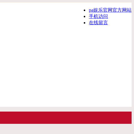
pa娱乐官网官方网站
手机访问
在线留言