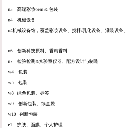
n3 高端彩妆oem & 包装
n4 机械设备
n4机械设备馆，覆盖彩妆设备、搅拌/乳化设备、灌装设备、
n6 创新科技原料、香精香料
n7 检验检测&实验室仪器、配方设计与制造
w4 包装
w5 包装
w8 绿色包装、标签
w9 创新包装、纸盒袋
w10 创新包装
e1 护肤、面膜、个人护理