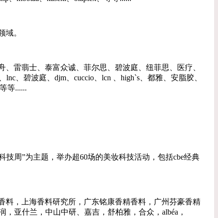
领域。
舟、雷翡士、泰富众诚、菲尔思、碧波庭、纽菲思、医疗、
nc、碧波庭、djm、cuccio、lcn 、high`s、都雅、安脂胶、
.....
“美妆科技周”为主题，举办超60场的美妆科技活动，包括cbe经典
香料，上海香料研究所，广东铭康香精香料，广州芬豪香精
，亚什兰，中山中研、嘉吉，舒柏雅，合众，albéa，