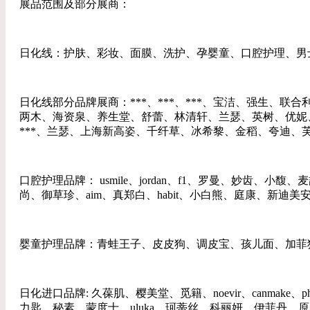
展品范围及部分展商：
日化线：护肤、彩妆、面膜、洗护、孕婴童、口腔护理、男
日化线部分品牌展商：***、***、***、宝洁、强生、联
两木、海资泉、养生堂、舒蕾、林清轩、兰瑟、英树、优妮
***、兰瑟、上海新高姿、千纤草、冰希黎、金稻、夸迪、芙芙、
口腔护理品牌： usmile、jordan、f1、罗曼、妙
尚、御草珍、aim、真郑白、habit、小白熊、庭康、新迪美
婴童护理品牌：青蛙王子、皮皮狗、调皮宝、孩儿面、加菲猫、小
日化进口品牌: 久葆肌、樱美堂、觅籍、noevir、canmake、philip.b、lu
力匙、秘素、蒙度士、uluka、珂蒂丝、科丽妍、伊菲丹、原辰、春雨、s