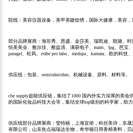
院线：美容仪器设备，美甲美睫纹绣，国际大健康，美容，
部分品牌展商：海菲秀、恩盛、金莎美、瑞凯迪、朗黛、时
恒美美业、敷尔佳、敷益清、满获电子、matis、lpg、芭宝、policy
paragel、松风、esthe pro labo、medspa、kam
供应线：包装、oem/odm/obm、机械设备、原料、材料等。
cbe supply超能供应链，集结了1000 国内外实力深厚的
的国际化妆品科技大会等，集结全球top级别的科学家，助
供应线部分品牌展商：莹特丽，上海宜侬，科丝美诗，东晟
有限公司，山东焦点福瑞达生物，奇华顿日用香精香料，贝豪，