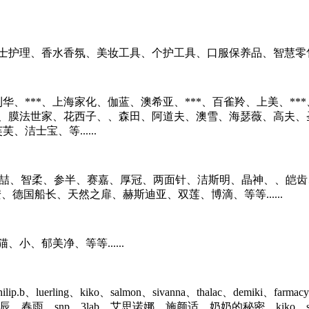
士护理、香水香氛、美妆工具、个护工具、口服保养品、智慧零
合利华、***、上海家化、伽蓝、澳希亚、***、百雀羚、上美、
、膜法世家、花西子、、森田、阿道夫、澳雪、海瑟薇、高夫、圣
洁士宝、等......
齿、小馥、麦喆、智柔、参半、赛嘉、厚冠、两面针、洁斯明、晶神、
安、德国船长、天然之扉、赫斯迪亚、双莲、博滴、等等......
、郁美净、等等......
erling、kiko、salmon、sivanna、thalac、demiki、farmacy、
np、3lab、艾思诺娜、施颜适、奶奶的秘密、kiko、snp、mootaa