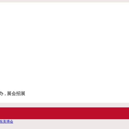
办 , 展会招展
浦东美博会