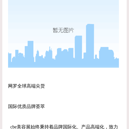
网罗全球高端尖货
国际优质品牌荟萃
cbe美容展始终秉持着品牌国际化、产品高端化，致力