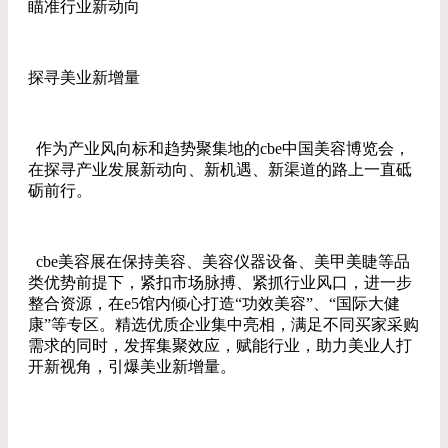
瞄准行业新动向
探寻美业新增量
作为产业风向标和趋势聚集地的cbe中国美容博览会，
在探寻产业发展新动向、新机遇、新渠道的路上一直砥
砺前行。
cbe美容展在保持美容、美容仪器设备、美甲美睫等品
类优势前提下，紧扣市场脉搏、紧抓行业风口，进一步
整合资源，在e5馆内倾心打造“功效美容”、“国际大健
康”等专区。精选优质企业集中亮相，满足不同买家采购
需求的同时，发挥集聚效应，赋能行业，助力美业人打
开新视角，引爆美业新增量。