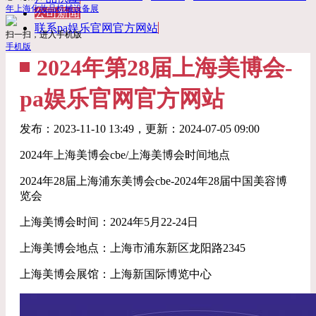
年上海化妆品机械设备展
公司新闻
联系pa娱乐官网官方网站
扫一扫，进入手机版
手机版
2024年第28届上海美博会-
pa娱乐官网官方网站
发布：
2023-11-10 13:49
，更新：
2024-07-05 09:00
2024年上海美博会cbe/上海美博会时间地点
2024年28届上海浦东美博会cbe-2024年28届中国美容博
览会
上海美博会时间：2024年5月22-24日
上海美博会地点：上海市浦东新区龙阳路2345
上海美博会展馆：上海新国际博览中心