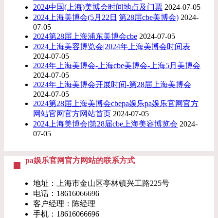
2024中国(上海)美博会时间地点及门票
2024-07-05
2024上海美博会(5月22日|第28届cbe美博会)
2024-
07-05
2024第28届上海浦东美博会cbe
2024-07-05
2024上海美容博览会|2024年上海美博会时间表
2024-07-05
2024年上海美博会-上海cbe美博会-上海5月美博会
2024-07-05
2024年上海美博会开展时间-第28届上海美博会
2024-07-05
2024第28届上海美博会cbepa娱乐pa娱乐官网官方
网站官网官方网站首页
2024-07-05
2024上海美博会|第28届cbe上海美容博览会
2024-
07-05
pa娱乐官网官方网站的联系方式
地址：上海市金山区亭林镇兴工路225号
电话：18616066696
客户经理：陈经理
手机：18616066696