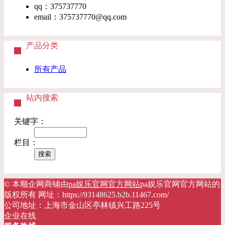
qq：375737770
email：
375737770@qq.com
产品分类
所有产品
站内搜索
关键字：
栏目：
© 本顺企网商铺由
pa娱乐官网官方网站
pa娱乐官网官方网站的
版权所有 网址：https://93148625.b2b.11467.com/
公司地址：上海市金山区亭林镇兴工路225号
企业在线