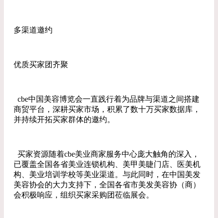
多渠道邀约
优质买家团齐聚
cbe中国美容博览会一直践行着为品牌与渠道之间搭建
商贸平台，深耕买家市场，积累了数十万买家数据库，
并持续开拓买家群体的邀约。
买家资源随着cbe美业商家服务中心庞大触角的深入，
已覆盖全国各省美业连锁机构、美甲美睫门店、医美机
构、美业培训学校等美业渠道。与此同时，在中国美发
美容协会的大力支持下，全国各省市美发美容协（商）
会积极响应，组织买家采购团莅临展会。