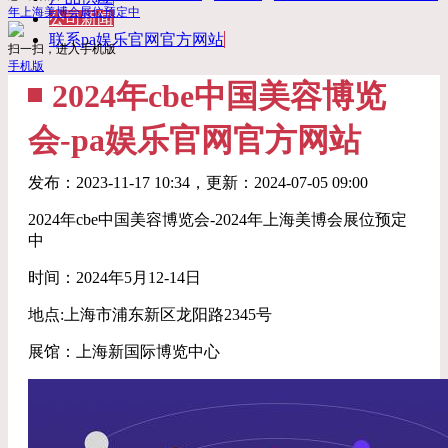
年上海美博会展位预定中
公司新闻
联系pa娱乐官网官方网站
扫一扫，进入手机版
手机版
2024年cbe中国美容博览
会-pa娱乐官网官方网站
发布：
2023-11-17 10:34
，更新：
2024-07-05 09:00
2024年cbe中国美容博览会-2024年上海美博会展位预定
中
时间：2024年5月12-14日
地点:上海市浦东新区龙阳路2345号
展馆：上海新国际博览中心