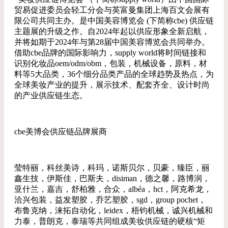
贸易促进委员会轻工分会与英富曼集团上海百文会展有
限公司共同主办。是中国美容博览会 (下简称cbe) 供应链
主题展的升级之作。自2024年起以供应形象全新启航，
并将如期于2024年与第28届中国美容博览会共同举办。
借助cbe品牌的国际影响力，supply world将时间链接和
识别化妆品oem/odm/obm，包装，机械设备，原料，材
料等5大品类，36个细分品类产品的全球趋势及热点，为
全球美妆产业的提升，展示技术、配套齐全、设计时尚
的产业供应链生态。
cbe美博会供应链品牌展商
莹特丽，科丝美诗，科玛，诺斯贝尔，贝豪，臻臣，丽
鑫生技，伊斯佳，巴斯夫，disiman，德之馨，路博润，
亚什兰，嘉吉，舒柏雅，合众，albéa，hct，阿克希龙，
洽兴包装，益发塑胶，乔艺塑胶，sgd，group pochet，
布鲁克纳，涞拓自动化，leidex，梧钧机械，诚兴机械和
力泰，普朗克，泰瑞等共同组成美妆供应链的硬核“矩