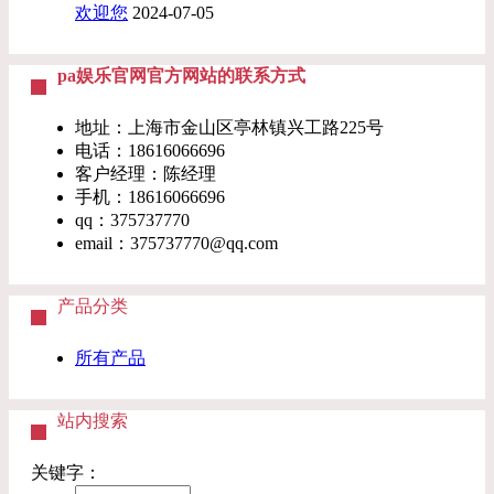
欢迎您
2024-07-05
pa娱乐官网官方网站的联系方式
地址：上海市金山区亭林镇兴工路225号
电话：18616066696
客户经理：陈经理
手机：18616066696
qq：375737770
email：
375737770@qq.com
产品分类
所有产品
站内搜索
关键字：