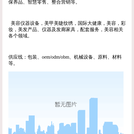
保养品、智慧零售、整合营销等。
美容仪器设备，美甲美睫纹绣，国际大健康，美容，彩
妆，美发产品、仪器及发廊家具，配套服务，美容相关
各个领域。
供应线：包装、oem/odm/obm、机械设备、原料、材料
等。