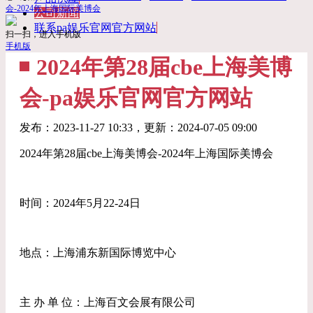
会-2024年上海国际美博会
公司新闻
联系pa娱乐官网官方网站
扫一扫，进入手机版
手机版
2024年第28届cbe上海美博
会-pa娱乐官网官方网站
发布：
2023-11-27 10:33
，更新：
2024-07-05 09:00
2024年第28届cbe上海美博会-2024年上海国际美博会
时间：2024年5月22-24日
地点：上海浦东新国际博览中心
主 办 单 位：上海百文会展有限公司