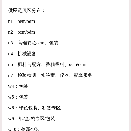
供应链展区分布：
n1：oem/odm
n2：oem/odm
n3：高端彩妆oem、包装
n4：机械设备
n6：原料与配方、香精香料、oem/odm
n7：检验检测、实验室、仪器、配套服务
w4：包装
w5：包装
w8：绿色包装、标签专区
w9：纸/盒/袋专区/包装
w10：创新包装