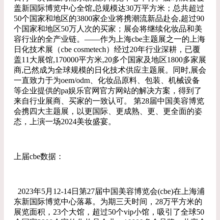
盖新国际博览中心全馆,总规模达30万平方米；总共超过
50个国家和地区的3800家企业将携潮流新品赴会,超过90
个国家和地区50万人次的买家；展会将继续化妆品和美
容行业的全产业链。——作为上海cbe主题展之一的上海
日化技术展（cbe cosmetech）经过20年行业深耕，已覆
盖11大展馆,170000平方米,20多个国家及地区1800多家展
商,已然成为全球规模的日化技术供应主题展。同时,展会
一直致力于为oem/odm、化妆品原料、包装、机械设备
等企业提供的pa娱乐官网官方网站的解决方案，得到了
来自行业展商、买家的一致认可。 第28届中国美容博览
会携四大主题展，以更国际、更成熟、更、更全面的姿
态，上演一场2024美妆盛宴。
上届cbe数据：
2023年5月12-14日第27届中国美容博览会(cbe)在上海浦
东新国际博览中心落幕。为期三天时间，28万平方米的
展览面积，23个大馆，超过50个vip小馆，吸引了全球50