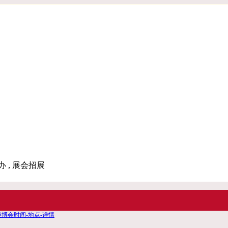
办 , 展会招展
上海美博会时间-地点-详情