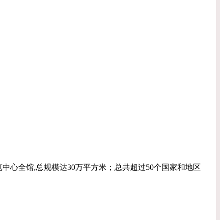
博览中心全馆,总规模达30万平方米；总共超过50个国家和地区