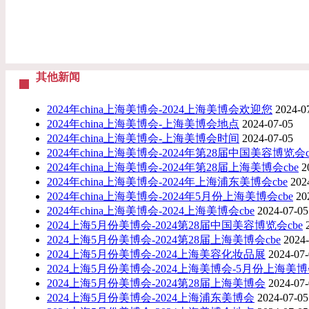
其他新闻
2024年china上海美博会-2024上海美博会欢迎您
2024-0
2024年china上海美博会-上海美博会地点
2024-07-05
2024年china上海美博会-上海美博会时间
2024-07-05
2024年china上海美博会-2024年第28届中国美容博览会c
2024年china上海美博会-2024年第28届上海美博会cbe
2
2024年china上海美博会-2024年上海浦东美博会cbe
202
2024年china上海美博会-2024年5月份上海美博会cbe
20
2024年china上海美博会-2024上海美博会cbe
2024-07-05
2024上海5月份美博会-2024第28届中国美容博览会cbe
2024上海5月份美博会-2024第28届上海美博会cbe
2024-
2024上海5月份美博会-2024上海美容化妆品展
2024-07
2024上海5月份美博会-2024上海美博会-5月份上海美
2024上海5月份美博会-2024第28届上海美博会
2024-07
2024上海5月份美博会-2024上海浦东美博会
2024-07-05