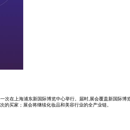
-24日再一次在上海浦东新国际博览中心举行。届时,展会覆盖新国际
0万人次的买家；展会将继续化妆品和美容行业的全产业链。