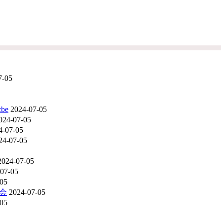
7-05
be
2024-07-05
024-07-05
4-07-05
24-07-05
2024-07-05
07-05
-05
博会
2024-07-05
-05