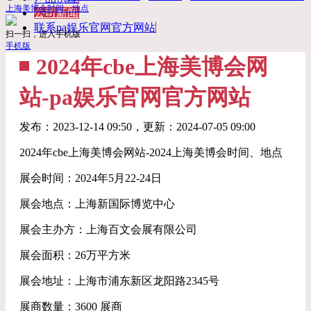
上海美博会时间、地点
公司新闻
联系pa娱乐官网官方网站
扫一扫，进入手机版
手机版
2024年cbe上海美博会网
站-pa娱乐官网官方网站
发布：
2023-12-14 09:50
，更新：
2024-07-05 09:00
2024年cbe上海美博会网站-2024上海美博会时间、地点
展会时间：2024年5月22-24日
展会地点：上海新国际博览中心
展会主办方：上海百文会展有限公司
展会面积：26万平方米
展会地址：上海市浦东新区龙阳路2345号
展商数量：3600 展商