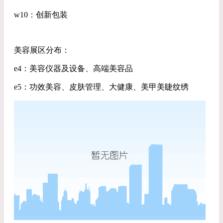
w10：创新包装
美容展区分布：
e4：美容仪器及设备、高端美容品
e5：功效美容、皮肤管理、大健康、美甲美睫纹绣