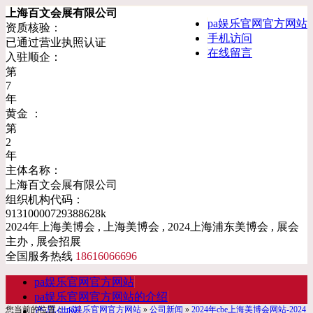
上海百文会展有限公司
pa娱乐官网官方网站
资质核验：
手机访问
已通过营业执照认证
在线留言
入驻顺企：
第
7
年
黄金 ：
第
2
年
主体名称：
上海百文会展有限公司
组织机构代码：
91310000729388628k
2024年上海美博会 , 上海美博会 , 2024上海浦东美博会 , 展会
主办 , 展会招展
全国服务热线
18616066696
pa娱乐官网官方网站
pa娱乐官网官方网站的介绍
您当前的位置：
pa娱乐官网官方网站
»
公司新闻
»
2024年cbe上海美博会网站-2024
产品供应