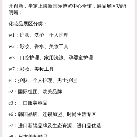
开创新，坐定上海新国际博览中心全馆，展品展区功能
明晰：
化妆品展区分类：
w1：护肤、洗护、个人护理
w2：彩妆、香水、美妆工具
w3：口腔护理、家用洗涤、孕婴童护理
w7：彩妆、美妆工具
e1：护肤、个人护理、男士护理
e2：国际组团、欧美品牌
e3：、口服美容品
e6：韩国品牌、连锁加盟、时尚生活专区
e7：进口新锐品牌及生态资源、进口品优选
n5：日本美妆精品