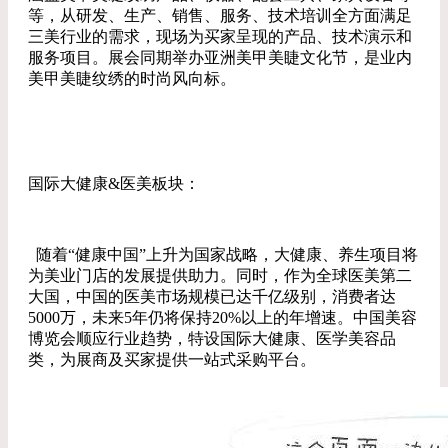
等，从研发、生产、销售、服务、技术培训全方面满足
三美行业的需求，现场为买家呈现的产品、技术演示和
服务项目。展会同期举办亚洲美甲美睫文化节，是业内
美甲美睫纹绣的时尚风向标。
国际大健康&医美板块：
随着“健康中国”上升为国家战略，大健康、养生项目将
为美业门店的发展提供助力。同时，作为全球医美第二
大国，中国的医美市场规模已达千亿级别，消费者达
5000万，未来5年仍将保持20%以上的年增速。中国美容
博览会顺应行业趋势，特设国际大健康、医学美容品
类，为展商及买家提供一站式采购平台。