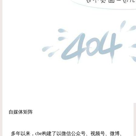
自媒体矩阵
多年以来，cbe构建了以微信公众号、视频号、微博、