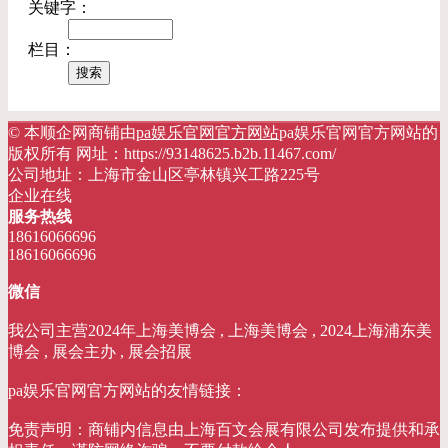
关键字：
栏目：
© 本顺企网商铺由
pa娱乐官网官方网站
pa娱乐官网官方网站的
版权所有 网址：https://93148625.b2b.11467.com/
公司地址：上海市金山区亭林镇兴工路225号
企业在线
服务热线
18616066696
18616066696
微信
我公司主营2024年上海美博会 , 上海美博会 , 2024上海浦东美
博会 , 展会主办 , 展会招展
pa娱乐官网官方网站的友情链接：
免责声明：商铺内信息由上海百文会展有限公司发布提供和承