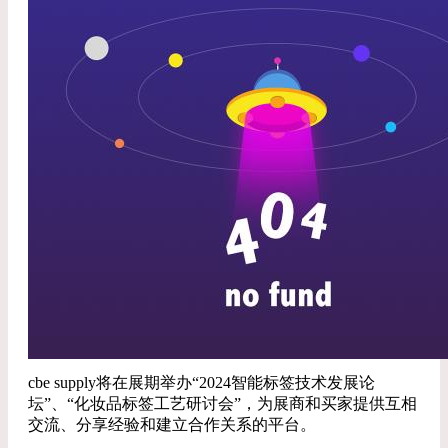
cbe supply将在展期举办“2024智能标签技术发展论
坛”、“化妆品标签工艺研讨会”，为展商和买家提供互相
交流、分享经验和建立合作关系的平台。