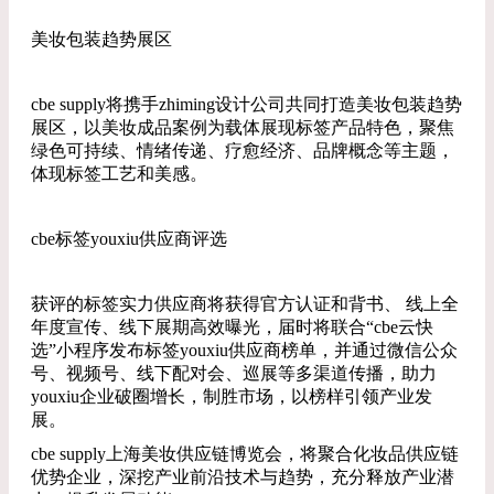
美妆包装趋势展区
cbe supply将携手zhiming设计公司共同打造美妆包装趋势
展区，以美妆成品案例为载体展现标签产品特色，聚焦
绿色可持续、情绪传递、疗愈经济、品牌概念等主题，
体现标签工艺和美感。
cbe标签youxiu供应商评选
获评的标签实力供应商将获得官方认证和背书、 线上全
年度宣传、线下展期高效曝光，届时将联合“cbe云快
选”小程序发布标签youxiu供应商榜单，并通过微信公众
号、视频号、线下配对会、巡展等多渠道传播，助力
youxiu企业破圈增长，制胜市场，以榜样引领产业发
展。
cbe supply上海美妆供应链博览会，将聚合化妆品供应链
优势企业，深挖产业前沿技术与趋势，充分释放产业潜