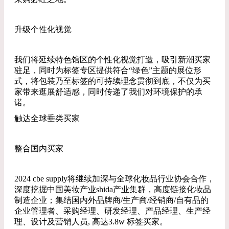
升级个性化视觉
我们将延续特色馆区的个性化视觉打造，吸引新潮买家
驻足，同时为标签专区提供符合“绿色”主题的展位形
式，将包装乃至标签的可持续理念贯彻到底，不仅为买
家带来逛展舒适感，同时传递了我们对环境保护的承
诺。
触达全球垂类买家
整合国内买家
2024 cbe supply将继续加深与全球化妆品行业协会合作，
深度挖掘中国美妆产业shida产业集群，高度链接化妆品
制造企业；集结国内外品牌商/生产商/经销商/自有品的
企业管理者、采购经理、研发经理、产品经理、生产经
理、设计及营销人员, 高达3.8w 标签买家。