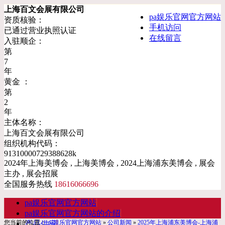
上海百文会展有限公司
pa娱乐官网官方网站
资质核验：
手机访问
已通过营业执照认证
在线留言
入驻顺企：
第
7
年
黄金 ：
第
2
年
主体名称：
上海百文会展有限公司
组织机构代码：
91310000729388628k
2024年上海美博会 , 上海美博会 , 2024上海浦东美博会 , 展会
主办 , 展会招展
全国服务热线
18616066696
pa娱乐官网官方网站
pa娱乐官网官方网站的介绍
您当前的位置：
pa娱乐官网官方网站
»
公司新闻
»
2025年上海浦东美博会-上海浦
产品供应