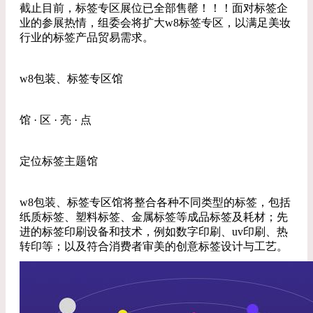
截止目前，标签专区展位已全部售罄！！！面对标签企
业的参展热情，组委会将扩大w8标签专区，以满足美妆
行业的标签产品贸易需求。
w8包装、标签专区馆
馆 · 区 · 亮 · 点
定位标签主题馆
w8包装、标签专区馆将整合各种不同类型的标签，包括
纸质标签、塑料标签、金属标签等成品标签及耗材；先
进的标签印刷设备和技术，例如数字印刷、uv印刷、热
转印等；以及符合消费者审美的创意标签设计与工艺。