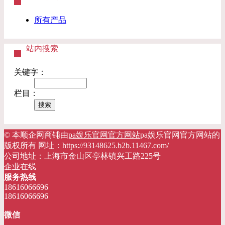
所有产品
站内搜索
关键字：
栏目：
© 本顺企网商铺由
pa娱乐官网官方网站
pa娱乐官网官方网站的
版权所有 网址：https://93148625.b2b.11467.com/
公司地址：上海市金山区亭林镇兴工路225号
企业在线
服务热线
18616066696
18616066696
微信