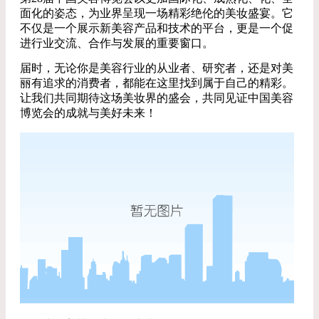
面化的姿态，为业界呈现一场精彩绝伦的美妆盛宴。它
不仅是一个展示新美容产品和技术的平台，更是一个促
进行业交流、合作与发展的重要窗口。
届时，无论你是美容行业的从业者、研究者，还是对美
丽有追求的消费者，都能在这里找到属于自己的精彩。
让我们共同期待这场美妆界的盛会，共同见证中国美容
博览会的成就与美好未来！