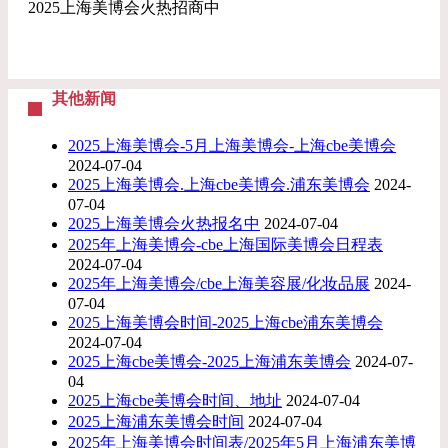
2025上海美博会火热招商中
其他新闻
2025上海美博会-5月上海美博会-上海cbe美博会
2024-07-04
2025上海美博会.上海cbe美博会.浦东美博会
2024-
07-04
2025上海美博会火热报名中
2024-07-04
2025年上海美博会-cbe上海国际美博会日程表
2024-07-04
2025年上海美博会/cbe上海美容展/化妆品展
2024-
07-04
2025上海美博会时间-2025上海cbe浦东美博会
2024-07-04
2025上海cbe美博会-2025上海浦东美博会
2024-07-
04
2025上海cbe美博会时间、地址
2024-07-04
2025上海浦东美博会时间
2024-07-04
2025年上海美博会时间表/2025年5月上海浦东美博