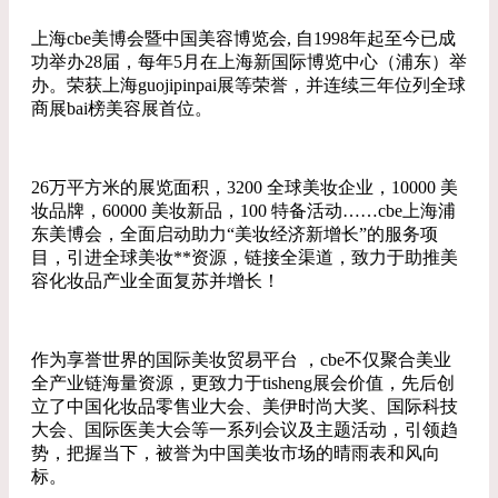
上海cbe美博会暨中国美容博览会, 自1998年起至今已成
功举办28届，每年5月在上海新国际博览中心（浦东）举
办。荣获上海guojipinpai展等荣誉，并连续三年位列全球
商展bai榜美容展首位。
26万平方米的展览面积，3200 全球美妆企业，10000 美
妆品牌，60000 美妆新品，100 特备活动……cbe上海浦
东美博会，全面启动助力“美妆经济新增长”的服务项
目，引进全球美妆**资源，链接全渠道，致力于助推美
容化妆品产业全面复苏并增长！
作为享誉世界的国际美妆贸易平台 ，cbe不仅聚合美业
全产业链海量资源，更致力于tisheng展会价值，先后创
立了中国化妆品零售业大会、美伊时尚大奖、国际科技
大会、国际医美大会等一系列会议及主题活动，引领趋
势，把握当下，被誉为中国美妆市场的晴雨表和风向
标。