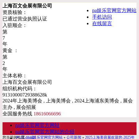
上海百文会展有限公司
pa娱乐官网官方网站
资质核验：
手机访问
已通过营业执照认证
在线留言
入驻顺企：
第
7
年
黄金 ：
第
2
年
主体名称：
上海百文会展有限公司
组织机构代码：
91310000729388628k
2024年上海美博会 , 上海美博会 , 2024上海浦东美博会 , 展会
主办 , 展会招展
全国服务热线
18616066696
pa娱乐官网官方网站
pa娱乐官网官方网站的介绍
您当前的位置：
pa娱乐官网官方网站
»
公司新闻
»
2025上海美容展欢迎您-2025年
产品供应