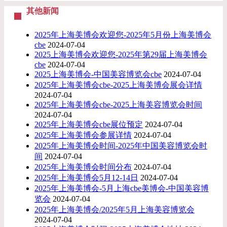
其他新闻
2025年上海美博会欢迎您-2025年5月份上海美博会
cbe
2024-07-04
2025上海美博会欢迎您-2025年第29届上海美博会
cbe
2024-07-04
2025上海美博会-中国美容博览会cbe
2024-07-04
2025年上海美博会cbe-2025上海美博会展会详情
2024-07-04
2025年上海美博会cbe-2025上海美容博览会时间
2024-07-04
2025年上海美博会cbe展位预定
2024-07-04
2025年上海美博会参展详情
2024-07-04
2025年上海美博会时间-2025年中国美容博览会时
间
2024-07-04
2025年上海美博会时间分布
2024-07-04
2025年上海美博会5月12-14日
2024-07-04
2025年上海美博会-5月上海cbe美博会-中国美容博
览会
2024-07-04
2025年上海美博会/2025年5月上海美容博览会
2024-07-04