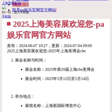
上海美博会cbe
公司新闻
联系pa娱乐官网官方网站
扫一扫，进入手机版
手机版
2025上海美容展欢迎您-pa
娱乐官网官方网站
发布：
2024-06-07 10:27
，更新：
2024-07-04 09:00
2025上海美容展欢迎您-2025年上海美博会cbe
展会名称与时间：
展会名称：2025年第29届上海cbe美博会
展会时间：2025年5月12日至5月14日
举办地点：
展馆名称：上海新国际博览中心