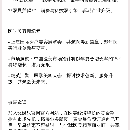
**双展并驱**：消费与科技双引擎，驱动产业升级。
医学美容新纪元
- 上海国际医疗美容展览会：共筑医美新篇章，聚焦医
美行业创新与变革。
- 市场洞察：中国医美市场预计将以年复合增长率约15%
持续增长，潜力无限。
- 精英汇聚：医学美容大会，探讨技术创新、服务升
级，共筑医美未来。
参展邀请
加入pa娱乐官网官方网站，在医美经济增长的黄金期，
抢占市场先机，拓展业务版图。黄金展位预订通道已开
启，早鸟优惠不容错过！与全球医美精英面对面，共享