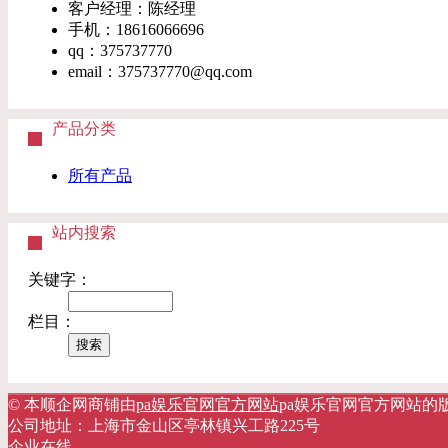
客户经理：陈经理
手机：18616066696
qq：375737770
email：
375737770@qq.com
产品分类
所有产品
站内搜索
关键字：
栏目：
© 本顺企网商铺由
pa娱乐官网官方网站
pa娱乐官网官方网站的版权所有 网
公司地址：上海市金山区亭林镇兴工路225号
企业在线