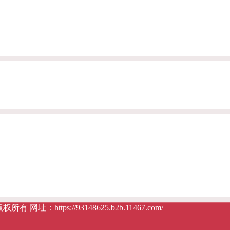
址：https://93148625.b2b.11467.com/