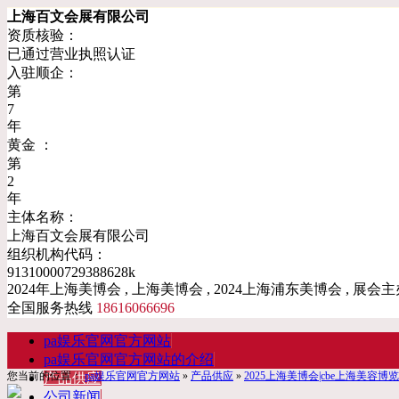
上海百文会展有限公司
资质核验：
已通过营业执照认证
入驻顺企：
第
7
年
黄金 ：
第
2
年
主体名称：
上海百文会展有限公司
组织机构代码：
91310000729388628k
2024年上海美博会 , 上海美博会 , 2024上海浦东美博会 , 展会主
全国服务热线
18616066696
pa娱乐官网官方网站
pa娱乐官网官方网站的介绍
您当前的位置：
pa娱乐官网官方网站
»
产品供应
»
2025上海美博会|cbe上海美容博
产品供应
公司新闻