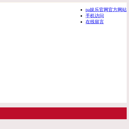
pa娱乐官网官方网站
手机访问
在线留言