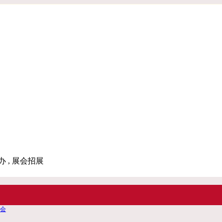
办 , 展会招展
览会