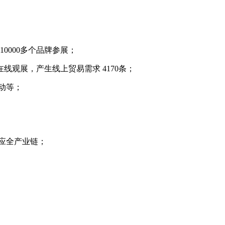
10000多个品牌参展；
在线观展，产生线上贸易需求 4170条；
动等；
应全产业链；