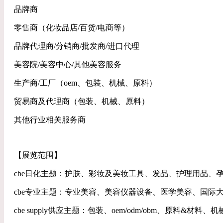
品牌商
零售商（化妆品店/百货/电商等）
品牌代理商/分销商/批发商/进口代理
美容院/美容中心/其他美容服务
生产商/工厂（oem、包装、机械、原料）
贸易商及代理商（包装、机械、原料）
其他行业相关服务商
【展览范围】
cbe日化主题：护肤、彩妆及美妆工具、发品、护理用品、
cbe专业主题：专业美容、美容仪器设备、医学美容、国际
cbe supply供应主题：包装、oem/odm/obm、原料&材料、