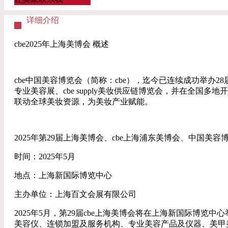
详细介绍
cbe2025年上海美博会 概述
cbe中国美容博览会（简称：cbe），迄今已连续成功举办2
专业美容展、cbe supply美妆供应链博览会，并在全国
联动全球美妆资源，为美妆产业赋能。
2025年第29届上海美博会、cbe上海浦东美博会、中国美容博
时间：2025年5月
地点：上海新国际博览中心
主办单位：上海百文会展有限公司
2025年5月，第29届cbe上海美博会将在上海新国际博
美容仪、连锁加盟及服务机构、专业美容产品及仪器、美甲美