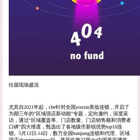
往届现场盛况
尤其自2021年起，cbe针对全国youxiu美妆连锁，开启了
为期三年的“区域强店新动能”专题，定向邀约，深度采
访，通过“区域覆盖率、门店数量、门店销售额和消费者
口碑”四大维度，甄选出了各地级市新锐优势top10连
锁。5月12日-14日，数万全国baiqiang连锁和代理、区域
强店zhangmenren一行，将莅临第27届cbe中国美容博览