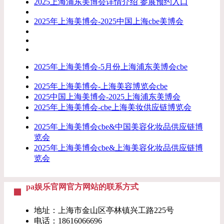
2025上海浦东美博会详情介绍 参展预约入口
2025年上海美博会-2025中国上海cbe美博会
2025年上海美博会-5月份上海浦东美博会cbe
2025年上海美博会-上海美容博览会cbe
2025中国上海美博会-2025上海浦东美博会
2025年上海美博会-cbe上海美妆供应链博览会
2025年上海美博会cbe&中国美容化妆品供应链博
览会
2025年上海美博会cbe&上海美容化妆品供应链博
览会
pa娱乐官网官方网站的联系方式
地址：上海市金山区亭林镇兴工路225号
电话：18616066696