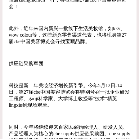
会！
此外，近年来国内新兴一批线下生活美妆馆，如kkv、
wow colour等，这些新兴零售渠道代表，也将现身第27
届cbe中国美容博览会寻找宝藏品牌。
供应链采购军团
科技是新十年美妆经济增长新引擎。今年5月12日-14
日，第27届cbe中国美容博览会将特别号召一批企业研发
工程师、gaoji科学家、大学博士教授等“技术”精英
lingxiu到现场观摩。
同时，今年将继续迎来百家以采购经理人、研发人员、
产品经理人为核心的cbe supply供应链采购团。cbe supply