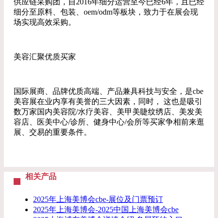
供应链采购团，自2016年细分运营至今已经6年，且已经
细分至原料、包装、oem/odm等板块，致力于在展会现
场实现高效采购。
美容汇聚优质买家
国际展商、品牌优质高端、产品兼具科技与安全，是cbe
美容展在业内享有美誉的三大因素，同时， 这也是吸引
数万家国内美容院/水疗美容、美甲美睫纹绣店、美发美
容店、医美中心/诊所、健身中心/会所等买家争相前来逛
展、交易的重要条件。
相关产品
2025年上海美博会cbe-展位及门票预订
2025年上海美博会-2025中国上海美博会cbe