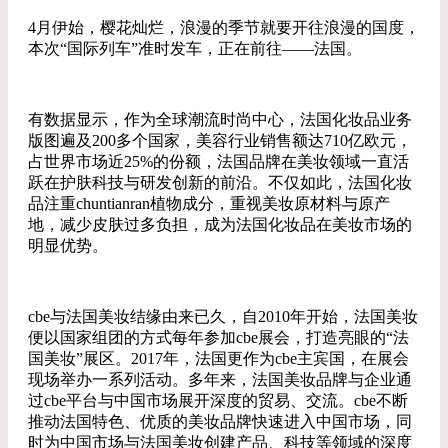
4月伊始，樱花灿烂，浪漫的季节就要开往浪漫的国度，
本次“国际列车”准时发车，正在前往——法国。
有数据显示，作为全球潮流时尚中心，法国化妆品业务
版图遍及200多个国家，美容行业销售额达710亿欧元，
占世界市场近25%的份额，法国品牌在美妆领域一直活
跃在护肤科技与研发创新的前沿。不仅如此，法国化妆
品注重chuntianran植物成分，重视美妆原材料与原产
地，减少皮肤过多负担，成为法国化妆品在美妆市场的
明显优势。
cbe与法国美妆结缘由来已久，自2010年开始，法国美妆
便以国家组团的方式每年参加cbe展会，打造亮眼的“法
国美妆”展区。2017年，法国更作为cbe主宾国，在展会
现场举办一系列活动。多年来，法国美妆品牌与企业通
过cbe平台与中国市场展开深度的贸易、交流。cbe不断
推动法国特色、优质的美妆品牌快速进入中国市场，同
时为中国市场与法国美妆创建产品、科技等领域的深度