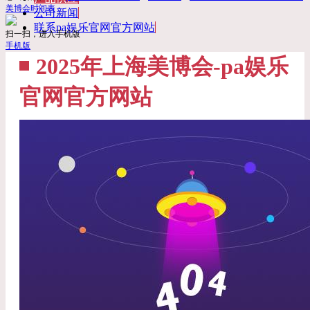
美博会时间表
公司新闻
联系pa娱乐官网官方网站
扫一扫，进入手机版
手机版
2025年上海美博会-pa娱乐
官网官方网站