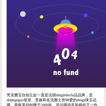
梵克雅宝自创立起一直是法国dingjishechi品品牌，是
shijiegeguo皇室、贵族和名流雅士所钟爱的dingji珠宝品
牌。香氛系列创建于2009年，是品牌诗意风格的又一作