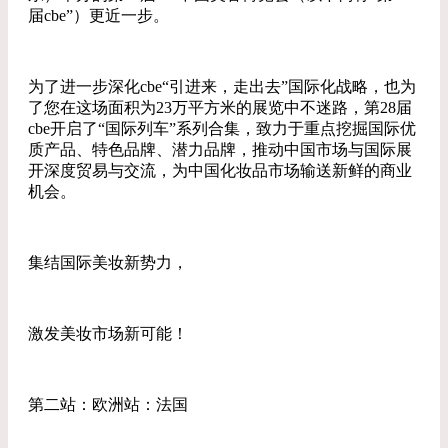
届cbe”）更近一步。
为了进一步深化cbe“引进来，走出去”国际化战略，也为
了您在这场面积为23万平方米的展览中不迷路，第28届
cbe开启了“国际列车”系列合集，致力于重点挖掘国际优
质产品、特色品牌、潜力品牌，推动中国市场与国际展
开深度贸易与交流，为中国化妆品市场输送新鲜的商业
机会。
集结国际美妆新势力，
激发美妆市场新可能！
第二站：欧洲站：法国