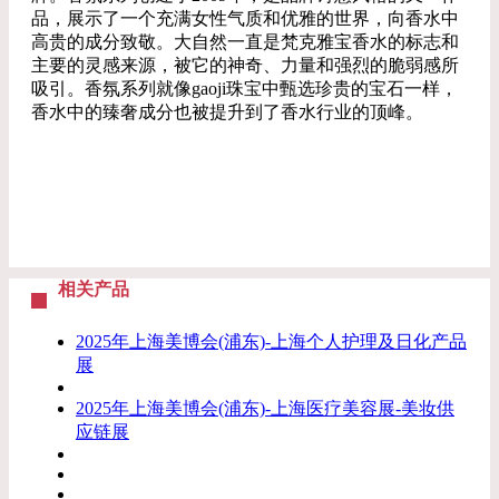
品，展示了一个充满女性气质和优雅的世界，向香水中
高贵的成分致敬。大自然一直是梵克雅宝香水的标志和
主要的灵感来源，被它的神奇、力量和强烈的脆弱感所
吸引。香氛系列就像gaoji珠宝中甄选珍贵的宝石一样，
香水中的臻奢成分也被提升到了香水行业的顶峰。
相关产品
2025年上海美博会(浦东)-上海个人护理及日化产品
展
2025年上海美博会(浦东)-上海医疗美容展-美妆供
应链展