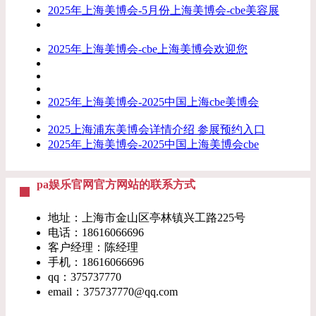
2025年上海美博会-5月份上海美博会-cbe美容展
2025年上海美博会-cbe上海美博会欢迎您
2025年上海美博会-2025中国上海cbe美博会
2025上海浦东美博会详情介绍 参展预约入口
2025年上海美博会-2025中国上海美博会cbe
pa娱乐官网官方网站的联系方式
地址：上海市金山区亭林镇兴工路225号
电话：18616066696
客户经理：陈经理
手机：18616066696
qq：375737770
email：
375737770@qq.com