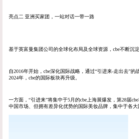
亮点二 亚洲买家团，一站对话一带一路
基于英富曼集团公司的全球化布局及全球资源，cbe不断沉
自2016年开始，cbe深化国际战略，通过“引进来-走出
2024年，cbe的国际板块再升级。
一方面，“引进来”将集中于5月的cbe上海展爆发，第28届cb
中国市场、但拥有差异化优势的国际美妆品牌，集中于各大