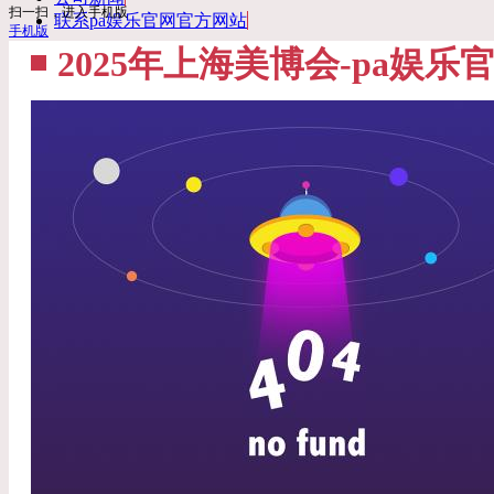
扫一扫，进入手机版
联系pa娱乐官网官方网站
手机版
2025年上海美博会-pa娱