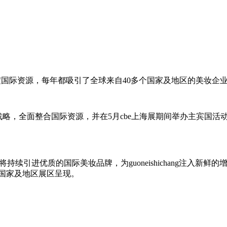
淀国际资源，每年都吸引了全球来自40多个国家及地区的美妆企
去”的战略，全面整合国际资源，并在5月cbe上海展期间举办主宾
e将持续引进优质的国际美妆品牌，为guoneishichang注入
国家及地区展区呈现。