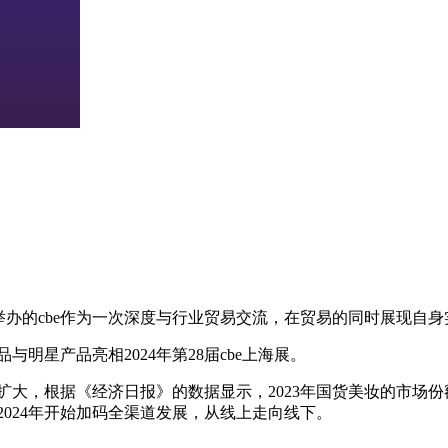
海举办的cbe作为一次深度与行业贸易交流，在贸易的同时展现自
明星产品亮相2024年第28届cbe上海展。
大，根据《经济日报》的数据显示，2023年国货美妆的市场份额
024年开始加码全渠道发展，从线上走向线下。