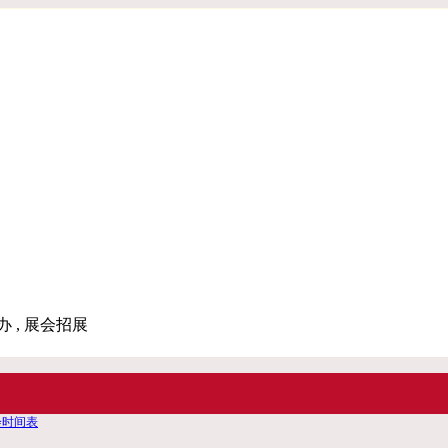
办 , 展会招展
会时间表