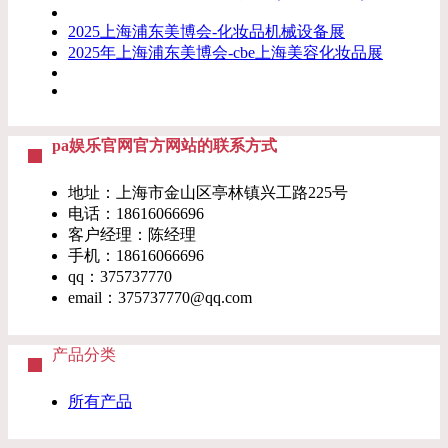
2025上海浦东美博会-化妆品机械设备展
2025年上海浦东美博会-cbe上海美容化妆品展
pa娱乐官网官方网站的联系方式
地址：上海市金山区亭林镇兴工路225号
电话：18616066696
客户经理：陈经理
手机：18616066696
qq：375737770
email：
375737770@qq.com
产品分类
所有产品