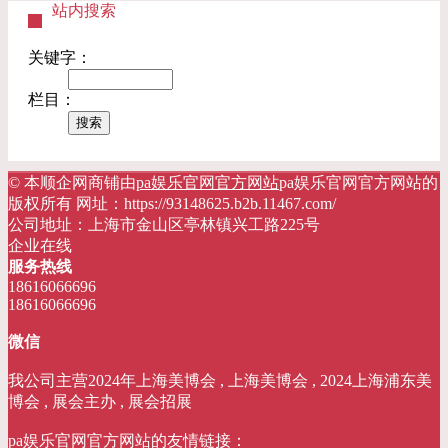
站内搜索
关键字：
栏目：
© 本顺企网商铺由
pa娱乐官网官方网站
pa娱乐官网官方网站的
版权所有 网址：https://93148625.b2b.11467.com/
公司地址：上海市金山区亭林镇兴工路225号
企业在线
服务热线
18616066696
18616066696
微信
我公司主营2024年上海美博会 , 上海美博会 , 2024上海浦东美
博会 , 展会主办 , 展会招展
pa娱乐官网官方网站的友情链接：