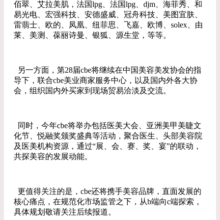
佰翠、艾拉美肌，法国lpg、法国lpg、djm、海菲秀、和
易光电、宏强科技、安德盛威、冠舟科技、美图宜肤、
雷翡士、欧的、凤凰、纽菲思、飞嘉、欧博、solex、由
莱、美测、葆丽诗曼、银狐、源生堂，等等。
另一方面，第28届cbe将继续在中国美容美发协会的指
导下，联合cbe美业商家服务中心，以及国内外各大协
会，组织国内外买家到现场贸易洽淡及交流。
同时，今年cbe将举办包括医美大会、亚洲美甲美睫文
化节、悦融奖颁奖盛典等活动，聚合医生、头部美容院
及医美机构资源，通过“展、会、赛、奖、宴”的联动，
共探美容的发展动能。
更值得关注的是，cbe还将携手美容品牌，直面发展的
核心痛点，在规范化市场监管之下，从b端向c端探索，
具体规划敬请关注后续报道。