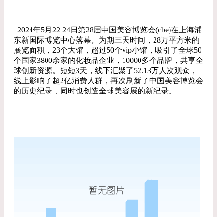
2024年5月22-24日第28届中国美容博览会(cbe)在上海浦
东新国际博览中心落幕。为期三天时间，28万平方米的
展览面积，23个大馆，超过50个vip小馆，吸引了全球50
个国家3800余家的化妆品企业，10000多个品牌，共享全
球创新资源。短短3天，线下汇聚了52.13万人次观众，
线上影响了超2亿消费人群，再次刷新了中国美容博览会
的历史纪录，同时也创造全球美容展的新纪录。