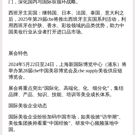
门，深化国内与国际双循环战略。
西班牙主宾国：继韩国、日本、法国、泰国、意大利之
后，2025年第29届cbe将推出西班牙主宾国系列活动，利
用西班牙在护肤、香水、彩妆领域的品类优势，助力中
国美妆行业从业者打开进口品市场。
展会特色
2024年5月22日至24日，上海新国际博览中心（浦东）将
举办第28届cbe中国美容博览会及cbe supply美妆供应链
博览会。
展会将重点突出“国际化、高端化、化、细分化”，集结
品牌、产品、知识、技能、培训等美业成长体系。
国际美妆企业动态
国际美妆企业纷纷加码中国市场，如美妆掀“访华潮”、
美妆集团换帅看重“中国经验”、研发中心频频落地中
国。