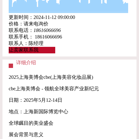
更新时间：2024-11-12 09:00:00
价格：请来电询价
联系电话：
18616066696
联系手机：
18616066696
联系人：陈经理
让卖家联系我
详细介绍
2025上海美博会cbe(上海美容化妆品展)
cbe上海美博会 - 领航全球美容产业新纪元
日期：2025年5月12-14日
地点：上海新国际博览中心
全球瞩目的美业盛会
展会背景与意义