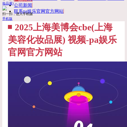
妆品展)
公司新闻
联系pa娱乐官网官方网站
扫一扫，进入手机版
手机版
2025上海美博会cbe(上海
美容化妆品展) 视频-pa娱乐
官网官方网站