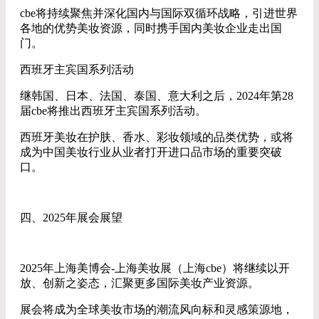
cbe将持续聚焦并深化国内与国际双循环战略，引进世界
各地的优势美妆资源，同时携手国内美妆企业走出国
门。
西班牙主宾国系列活动
继韩国、日本、法国、泰国、意大利之后，2024年第28
届cbe将推出西班牙主宾国系列活动。
西班牙美妆在护肤、香水、彩妆领域的品类优势，或将
成为中国美妆行业从业者打开进口品市场的重要突破
口。
四、2025年展会展望
2025年上海美博会-上海美妆展（上海cbe）将继续以开
放、创新之姿态，汇聚更多国际美妆产业资源。
展会将成为全球美妆市场的潮流风向标和灵感策源地，