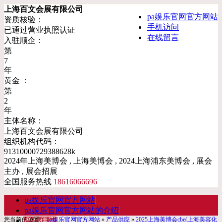
上海百文会展有限公司
pa娱乐官网官方网站
资质核验：
手机访问
已通过营业执照认证
在线留言
入驻顺企：
第
7
年
黄金 ：
第
2
年
主体名称：
上海百文会展有限公司
组织机构代码：
91310000729388628k
2024年上海美博会 , 上海美博会 , 2024上海浦东美博会 , 展会
主办 , 展会招展
全国服务热线
18616066696
pa娱乐官网官方网站
pa娱乐官网官方网站的介绍
您当前的位置：
pa娱乐官网官方网站
»
产品供应
»
2025上海美博会cbe(上海美容化
产品供应