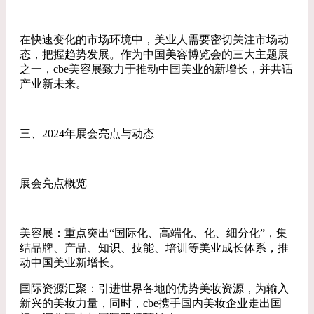
在快速变化的市场环境中，美业人需要密切关注市场动
态，把握趋势发展。作为中国美容博览会的三大主题展
之一，cbe美容展致力于推动中国美业的新增长，并共话
产业新未来。
三、2024年展会亮点与动态
展会亮点概览
美容展：重点突出“国际化、高端化、化、细分化”，集
结品牌、产品、知识、技能、培训等美业成长体系，推
动中国美业新增长。
国际资源汇聚：引进世界各地的优势美妆资源，为输入
新兴的美妆力量，同时，cbe携手国内美妆企业走出国