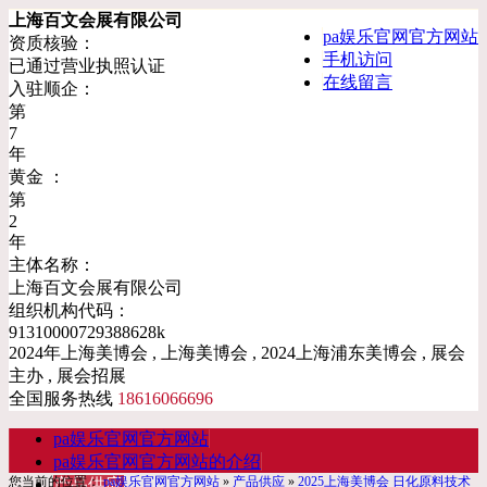
上海百文会展有限公司
pa娱乐官网官方网站
资质核验：
手机访问
已通过营业执照认证
在线留言
入驻顺企：
第
7
年
黄金 ：
第
2
年
主体名称：
上海百文会展有限公司
组织机构代码：
91310000729388628k
2024年上海美博会 , 上海美博会 , 2024上海浦东美博会 , 展会
主办 , 展会招展
全国服务热线
18616066696
pa娱乐官网官方网站
pa娱乐官网官方网站的介绍
您当前的位置：
pa娱乐官网官方网站
»
产品供应
»
2025上海美博会 日化原料技术
产品供应