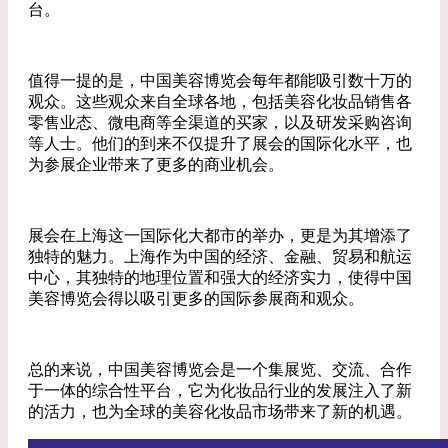
台。
值得一提的是，中国美容博览会每年都能吸引数十万的
观众。这些观众来自全球各地，包括美容化妆品销售各
零售业态、微电商等全渠道的买家，以及研发采购咨询
等人士。他们的到来不仅提升了展会的国际化水平，也
为参展企业带来了更多的商业机会。
展会在上海这一国际化大都市的举办，更是为其增添了
独特的魅力。上海作为中国的经济、金融、贸易和航运
中心，其独特的地理位置和强大的经济实力，使得中国
美容博览会得以吸引更多的国际参展商和观众。
总的来说，中国美容博览会是一个集展览、交流、合作
于一体的综合性平台，它为化妆品行业的发展注入了新
的活力，也为全球的美容化妆品市场带来了新的机遇。