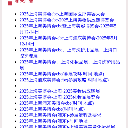
相关产品
2025上海美博会cbe-上海国际医疗美容大会
2025上海美博会cbe-2025上海美妆供应链博览会
2025年上海美博会cbe暨上海美容博览会-2025年5
月12-14日
2025年上海美博会-cbe上海浦东美博会-2025年5月
12-14日
2025年上海美博会cbe、上海洗护用品展、上海口
腔护理展
2025年上海美博会、上海化妆品展、上海洗护用品
展
2025年上海美博会cbe(参展攻略 时间 地点)
2025上海浦东美博会cbe(参展攻略 时间 地点)
2025上海美博会-上海·2025美妆供应链展
2025上海美博会-上海·2025化妆品展览会
2025年上海浦东美博会cbe(时间 地点)
2025年上海美博会cbe(时间 地点)
2025年上海美博会(浦东)-参展流程及要求
2025年上海美博会(浦东)-时间地址
2025年上海美博会(浦东)-上海美容美发化妆品展