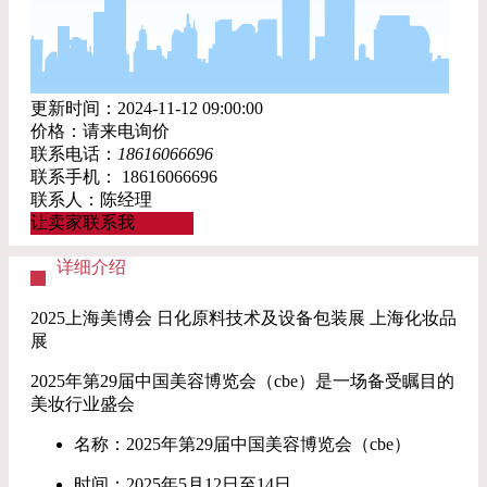
更新时间：2024-11-12 09:00:00
价格：请来电询价
联系电话：
18616066696
联系手机：
18616066696
联系人：陈经理
让卖家联系我
详细介绍
2025上海美博会 日化原料技术及设备包装展 上海化妆品
展
2025年第29届中国美容博览会（cbe）是一场备受瞩目的
美妆行业盛会
名称：2025年第29届中国美容博览会（cbe）
时间：2025年5月12日至14日