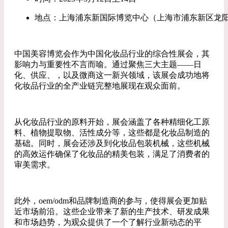
地点：上海浦东新国际博览中心（上海市浦东新区龙阳路
中国美容博览会作为中国化妆品行业的综合性展会，其
影响力与重要性不言而喻。通过聚焦三大主题——日
化、供应、，以及微商这一新兴领域，该展会成功地将
化妆品行业的全产业链完整地展现在观众面前。
从化妆品行业的原料开始，展会涵盖了各种精细化工原
料、植物提取物、活性成分等，这些都是化妆品制造的
基础。同时，展会还涉及到化妆品包装机械，这些机械
的高效运作确保了化妆品的精美包装，满足了消费者的
审美需求。
此外，oem/odm和品牌制造商的参与，使得展会更加贴
近市场前沿。这些企业带来了新的生产技术、研发成果
和市场趋势，为观众提供了一个了解行业新动态的平