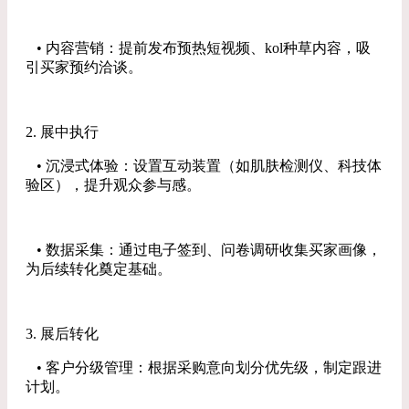
• 内容营销：提前发布预热短视频、kol种草内容，吸
引买家预约洽谈。
2. 展中执行
• 沉浸式体验：设置互动装置（如肌肤检测仪、科技体
验区），提升观众参与感。
• 数据采集：通过电子签到、问卷调研收集买家画像，
为后续转化奠定基础。
3. 展后转化
• 客户分级管理：根据采购意向划分优先级，制定跟进
计划。