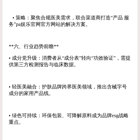
• 策略：聚焦合规医美需求，联合渠道商打造“产品 服
务”pa娱乐官网官方网站的解决方案。
**六、行业趋势前瞻**
• 成分党升级：消费者从“成分表”转向“功效验证”，需提
供第三方检测报告与临床数据。
• 轻医美融合：护肤品牌跨界医美领域，推出含械字号
成分的家用产品线。
• 绿色可持续：环保包装、可降解原料成为品牌esg战略
重点。