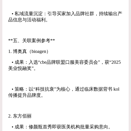
• 私域流量沉淀：引导买家加入品牌社群，持续输出产
品信息与活动福利。
**五、关联案例参考**
1. 博奥真（bioagen）
• 成果：入选“cbe品牌联盟口服美容委员会”，获“2025
美业悦融奖”。
• 策略：以“科技抗衰”为核心，通过临床数据背书 kol
传播提升品牌度。
2. 东方佰丽
• 成果：修颜瓶首秀即获医美机构批量采购意向。