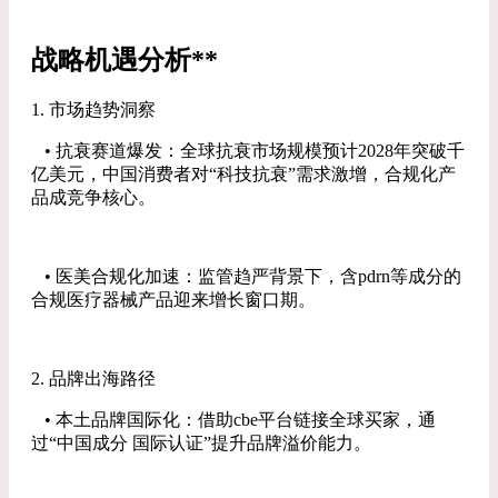
战略机遇分析**
1. 市场趋势洞察
• 抗衰赛道爆发：全球抗衰市场规模预计2028年突破千
亿美元，中国消费者对“科技抗衰”需求激增，合规化产
品成竞争核心。
• 医美合规化加速：监管趋严背景下，含pdrn等成分的
合规医疗器械产品迎来增长窗口期。
2. 品牌出海路径
• 本土品牌国际化：借助cbe平台链接全球买家，通
过“中国成分 国际认证”提升品牌溢价能力。