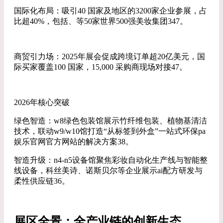
国际化布局：吸引40 国家及地区的3200家企业参展，占
比超40%，包括、等50家世界500强美妆集团347。
商贸引力场：2025年展会促成跨境订单超20亿美元，国
际买家覆盖100 国家，15,000 采购商现场对接47。
2026年核心突破
绿色智造：w8绿色包装馆展示竹纤维包装、植物基清洁
技术，联动w9/w10馆打造“从标签到外盒”一站式环保pa
娱乐官网官方网站的解决方案38。
智造升级：n4-n5设备馆聚焦彩妆自动化生产线与智能整
线设备，科丝美诗、诺斯贝尔等企业展示ai配方研发与
柔性供应链36。
展区全景：全产业链的创新生态