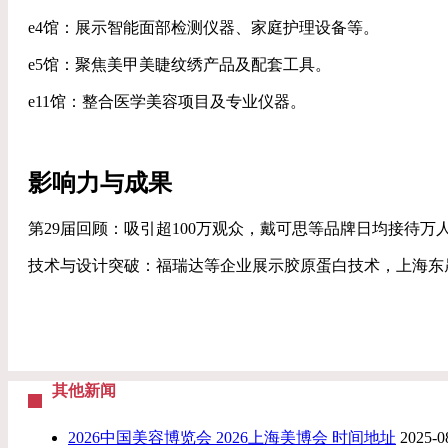
e4馆‌：展示智能面部检测仪器、家庭护理设备等。
e5馆‌：聚焦美甲美睫纹绣产品及配套工具。
e11馆‌：整合医学美容项目及专业仪器。
影响力与成果‌
第29届回顾：吸引超100万观众，戴可思等品牌日均接待万
技术与设计突破：福瑞达等企业展示胶原蛋白技术，上海东
其他新闻
2026中国美容博览会 2026上海美博会 时间地址
2025-0