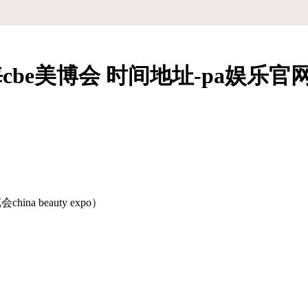
上海cbe美博会 时间地址-pa娱乐
a beauty expo）