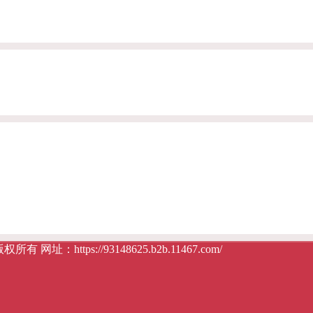
址：https://93148625.b2b.11467.com/