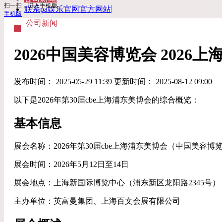
扫一扫，进入手机版
联系pa娱乐官网官方网站
手机版
公司新闻
2026中国美容博览会 2026
发布时间： 2025-05-29 11:39 更新时间： 2025-08-12 09:00
以下是2026年第30届cbe上海浦东美博会的综合概览：
基本信息‌
展会名称‌：2026年第30届cbe上海浦东美博会（中国美容博览会chin
展会时间‌：2026年5月12日至14日
展会地点‌：上海新国际博览中心（浦东新区龙阳路2345号）
主办单位‌：英富曼集团、上海百文会展有限公司