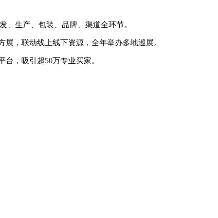
盖研发、生产、包装、品牌、渠道全环节。
配方展，联动线上线下资源，全年举办多地巡展。
平台，吸引超50万专业买家。