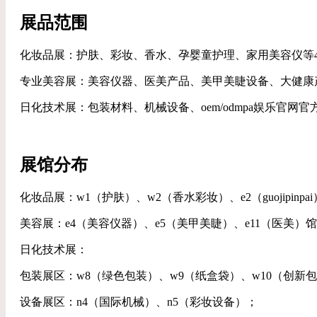
展品范围‌
化妆品展‌：护肤、彩妆、香水、孕婴童护理、家用美容仪等4
专业美容展‌：美容仪器、医美产品、美甲美睫设备、大健康
日化技术展‌：包装材料、机械设备、oem/odmpa娱乐官
展馆分布‌
化妆品展‌：w1（护肤）、w2（香水彩妆）、e2（guojipinp
美容展‌：e4（美容仪器）、e5（美甲美睫）、e11（医美）
日化技术展‌：
包装展区‌：w8（绿色包装）、w9（纸盒袋）、w10（创新
设备展区‌：n4（国际机械）、n5（彩妆设备）；