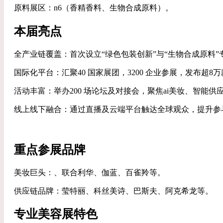
原料展区‌：n6（香精香料、生物合成原料）。
本届亮点‌
全产业链覆盖‌：首次设立“绿色包装创新”与“生物合成原料
国际化平台‌：汇聚40 国家展团，3200 企业参展，发布超8
活动丰富‌：举办200 场论坛及对接会，聚焦ai美妆、智能供
线上线下融合‌：通过直播及云端平台触达全球观众，提升参
重点参展品牌‌
美妆巨头‌：、联合利华、伽蓝、百雀羚等。
供应链品牌‌：莹特丽、科丝美诗、巴斯夫、阿克希龙等。
专业美容展特色‌