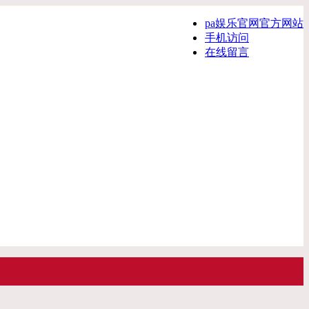
pa娱乐官网官方网站
手机访问
在线留言