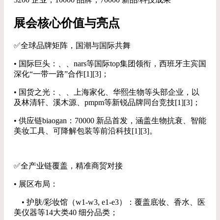
展会核心价值与亮点
✅全球品牌矩阵，国潮与国际共舞
• 国际巨头：、、nars等国际top集团领衔，西班牙主宾国
深化“一带一路”合作[1][3]；
• 国货之光：、、上海家化、华熙生物等头部企业，以
及林清轩、溪木源、pmpm等新锐品牌同台竞技[1][3]；
• 供应链biaogan：70000 新品首发，涵盖生物抗衰、智能
美妆工具、可降解包装等前沿科技[1][3]。
✅全产业链覆盖，精准商贸对接
• 展区布局：
• 护肤/彩妆馆（w1-w3, e1-e3）：覆盖底妆、香水、医
美仪器等14大类40 细分品类；