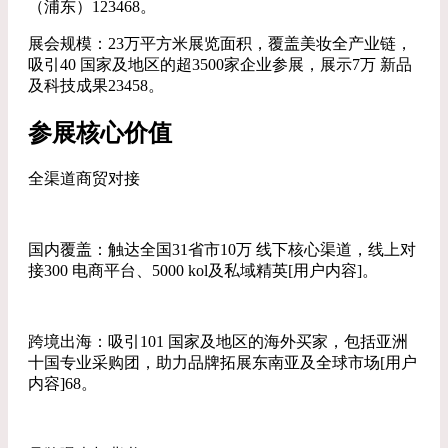
（浦东）123468。
展会规模：23万平方米展览面积，覆盖美妆全产业链，
吸引40 国家及地区的超3500家企业参展，展示7万 新品
及科技成果23458。
参展核心价值
全渠道商贸对接
国内覆盖：触达全国31省市10万 线下核心渠道，线上对
接300 电商平台、5000 kol及私域精英[用户内容]。
跨境出海：吸引101 国家及地区的海外买家，包括亚洲
十国专业采购团，助力品牌拓展东南亚及全球市场[用户
内容]68。