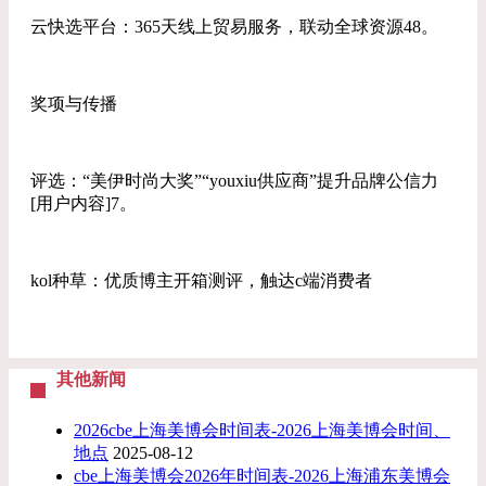
云快选平台：365天线上贸易服务，联动全球资源48。
奖项与传播
评选：“美伊时尚大奖”“youxiu供应商”提升品牌公信力
[用户内容]7。
kol种草：优质博主开箱测评，触达c端消费者
其他新闻
2026cbe上海美博会时间表-2026上海美博会时间、
地点
2025-08-12
cbe上海美博会2026年时间表-2026上海浦东美博会