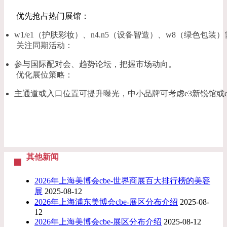
优先抢占热门展馆：
w1/e1（护肤彩妆）、n4.n5（设备智造）、w8（绿色包
关注同期活动：
参与国际配对会、趋势论坛，把握市场动向。
优化展位策略：
主通道或入口位置可提升曝光，中小品牌可考虑e3新锐馆或e
其他新闻
2026年上海美博会cbe-世界商展百大排行榜的美容
展
2025-08-12
2026年上海浦东美博会cbe-展区分布介绍
2025-08-
12
2026年上海美博会cbe-展区分布介绍
2025-08-12