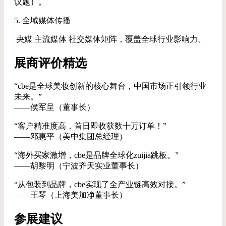
议题）。
5. 全域媒体传播
央媒 主流媒体 社交媒体矩阵，覆盖全球行业影响力。
展商评价精选
“cbe是全球美妆创新的核心舞台，中国市场正引领行业
未来。”
——侯军呈（董事长）
“客户精准度高，首日即收获数十万订单！”
——邓惠平（美中集团总经理）
“海外买家激增，cbe是品牌全球化zuijia跳板。”
——胡黎明（宁波齐天实业董事长）
“从包装到品牌，cbe实现了全产业链高效对接。”
——王琴（上海美加净董事长）
参展建议