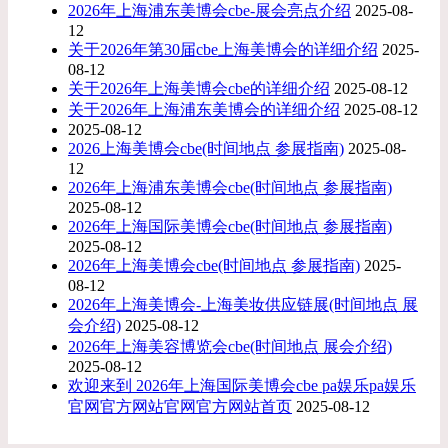
2026年上海浦东美博会cbe-展会亮点介绍
2025-08-
12
关于2026年第30届cbe上海美博会的详细介绍
2025-
08-12
关于2026年上海美博会cbe的详细介绍
2025-08-12
关于2026年上海浦东美博会的详细介绍
2025-08-12
2025-08-12
2026上海美博会cbe(时间地点 参展指南)
2025-08-
12
2026年上海浦东美博会cbe(时间地点 参展指南)
2025-08-12
2026年上海国际美博会cbe(时间地点 参展指南)
2025-08-12
2026年上海美博会cbe(时间地点 参展指南)
2025-
08-12
2026年上海美博会-上海美妆供应链展(时间地点 展
会介绍)
2025-08-12
2026年上海美容博览会cbe(时间地点 展会介绍)
2025-08-12
欢迎来到 2026年上海国际美博会cbe pa娱乐pa娱乐
官网官方网站官网官方网站首页
2025-08-12