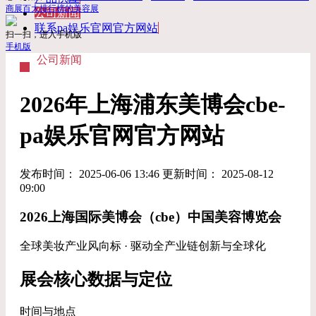
商展百大排行榜的美容展
公司新闻
联系pa娱乐官网官方网站
扫一扫，进入手机版
手机版
公司新闻
2026年上海浦东美博会cbe-
pa娱乐官网官方网站
发布时间： 2025-06-06 13:46 更新时间： 2025-08-12
09:00
2026上海国际美博会（cbe）中国美容博览会
全球美妆产业风向标 · 驱动全产业链创新与全球化
展会核心数据与定位
时间与地点