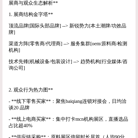
展商与观众生态解析**
1. 展商结构金字塔**
顶流品牌[国际头部品牌] --> 新锐势力[本土潮牌/功效品
牌]
渠道方阵[零售商/代理商] --> 服务集群[oem/原料商/检测
机构]
技术先锋[机械设备/包装设计] --> 趋势机构[行业媒体/咨
询公司]
2. 观众行为热力图**
- **线下零售买家**：聚焦baiqiang连锁对接会，日均洽
谈20 品牌
- **线上电商买家**：集中打卡mcn机构展区，直播选品
占比超40%
- **供应链采购**：原料展区停留时长居首（人均90分