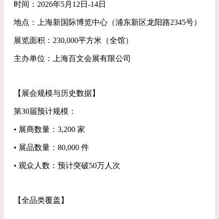
时间：2026年5月12日-14日
地点：上海新国际博览中心（浦东新区龙阳路2345号）
展览面积：230,000平方米（全馆）
主办单位：上海百文会展有限公司
【展会规模与历史数据】
第30届预计规模：
• 展商数量：3,200 家
• 展品数量：80,000 件
• 观众人数：预计突破50万人次
【全品类覆盖】