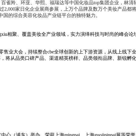
羚、环亚、华熙、福瑞达等中国化妆品top集团企业，林清轩、
集超过2,000家日化企业展商参展，上万个品牌及数万个美妆产品都将悉数亮
为中国的综合美容化妆品产业链平台的独特魅力。
gxiu相聚、覆盖美妆全产业领域，实力演绎科技与时尚的峰会论
品零售业大会，持续整合cbe全球创新的上下游资源，从线上线
，将从品类口碑产品、渠道精英榜样、品类领衔品牌、新锐孵化等
浦东）举办。荣获上海mingpai，上海guojipinpai展等