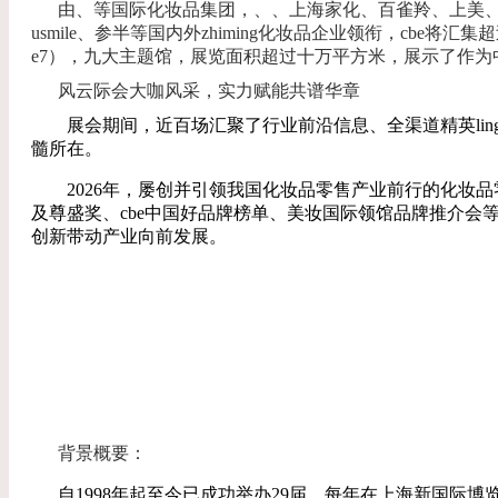
由、等国际化妆品集团，、、上海家化、百雀羚、上美、百雀
usmile、参半等国内外zhiming化妆品企业领衔，cbe将汇
e7），九大主题馆，展览面积超过十万平方米，展示了作
风云际会大咖风采，实力赋能共谱华章
展会期间，近百场汇聚了行业前沿信息、全渠道精英lin
髓所在。
2026年，屡创并引领我国化妆品零售产业前行的化妆
及尊盛奖、cbe中国好品牌榜单、美妆国际领馆品牌推介会等
创新带动产业向前发展。
背景概要：
自1998年起至今已成功举办29届，每年在上海新国际博览中心（