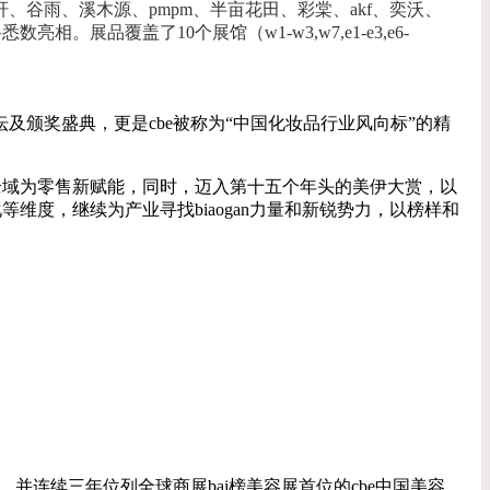
谷雨、溪木源、pmpm、半亩花田、彩棠、akf、奕沃、
相。展品覆盖了10个展馆（w1-w3,w7,e1-e3,e6-
坛及颁奖盛典，更是cbe被称为“中国化妆品行业风向标”的精
下全域为零售新赋能，同时，迈入第十五个年头的美伊大赏，以
维度，继续为产业寻找biaogan力量和新锐势力，以榜样和
荣誉，并连续三年位列全球商展bai榜美容展首位的cbe中国美容