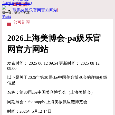
东美博会(时间、地点)
公司新闻
联系pa娱乐官网官方网站
扫一扫，进入手机版
手机版
公司新闻
2026上海美博会-pa娱乐官
网官方网站
发布时间： 2025-06-12 09:54 更新时间： 2025-08-12
09:00
以下是关于2026年第30届cbe中国美容博览会‌的‌详细介绍
信息
‌名称‌：第30届cbe中国美容博览会（上海美博会）
‌同期展会‌：cbe supply 上海美妆供应链博览会
‌时间‌：2026年5月12-14日