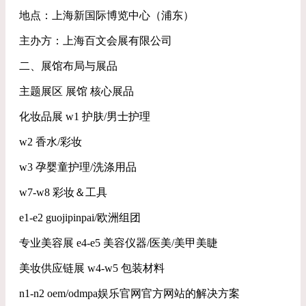
‌地点‌：上海新国际博览中心（浦东）
‌主办方‌：上海百文会展有限公司
‌二、展馆布局与展品
‌主题展区‌ ‌展馆‌ ‌核心展品‌
‌化妆品展‌ w1 护肤/男士护理
w2 香水/彩妆
w3 孕婴童护理/洗涤用品
w7-w8 彩妆＆工具
e1-e2 guojipinpai/欧洲组团
‌专业美容展‌ e4-e5 美容仪器/医美/美甲美睫
‌美妆供应链展‌ w4-w5 包装材料
n1-n2 oem/odmpa娱乐官网官方网站的解决方案