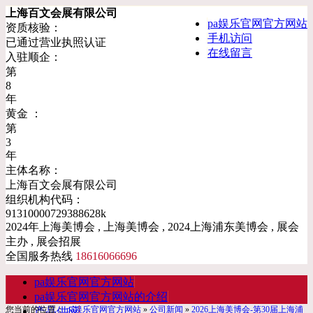
上海百文会展有限公司
pa娱乐官网官方网站
资质核验：
手机访问
已通过营业执照认证
在线留言
入驻顺企：
第
8
年
黄金 ：
第
3
年
主体名称：
上海百文会展有限公司
组织机构代码：
91310000729388628k
2024年上海美博会 , 上海美博会 , 2024上海浦东美博会 , 展会
主办 , 展会招展
全国服务热线
18616066696
pa娱乐官网官方网站
pa娱乐官网官方网站的介绍
您当前的位置：
pa娱乐官网官方网站
»
公司新闻
»
2026上海美博会-第30届上海浦
产品供应