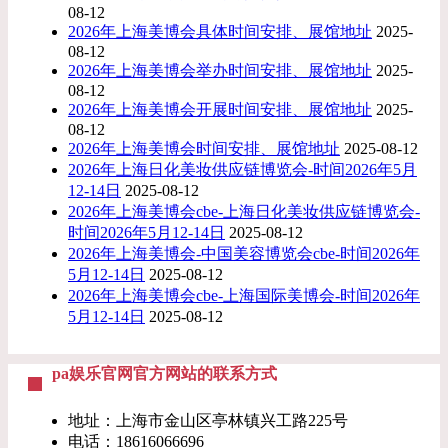
08-12
2026年上海美博会具体时间安排、展馆地址
2025-
08-12
2026年上海美博会举办时间安排、展馆地址
2025-
08-12
2026年上海美博会开展时间安排、展馆地址
2025-
08-12
2026年上海美博会时间安排、展馆地址
2025-08-12
2026年上海日化美妆供应链博览会-时间2026年5月
12-14日
2025-08-12
2026年上海美博会cbe-上海日化美妆供应链博览会-
时间2026年5月12-14日
2025-08-12
2026年上海美博会-中国美容博览会cbe-时间2026年
5月12-14日
2025-08-12
2026年上海美博会cbe-上海国际美博会-时间2026年
5月12-14日
2025-08-12
pa娱乐官网官方网站的联系方式
地址：上海市金山区亭林镇兴工路225号
电话：
18616066696