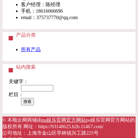
客户经理：陈经理
手机：
18616066696
email：
375737770@qq.com
产品分类
所有产品
站内搜索
关键字：
栏目：
© 本顺企网商铺由
pa娱乐官网官方网站
pa娱乐官网官方网站的
版权所有 网址：https://93148625.b2b.11467.com/
公司地址：上海市金山区亭林镇兴工路225号