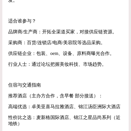
发。
‌适合谁参与？‌
‌品牌商/生产商‌：开拓全渠道买家，对接供应链资源。
‌采购商‌：百货/连锁店/电商/美容院等选品采购。
‌供应链企业‌：包装、oem、设备、原料商曝光合作。
‌行业人士‌：通过论坛把握美妆科技、市场趋势。
住宿与交通指南‌
‌推荐酒店‌（主办方合作，含早餐 部分接送）：
‌高端优选‌：卓美亚喜马拉雅酒店、锦江汤臣洲际大酒店
‌性价比之选‌：麦新格国际酒店、锦江之星品尚系列（近
地铁）