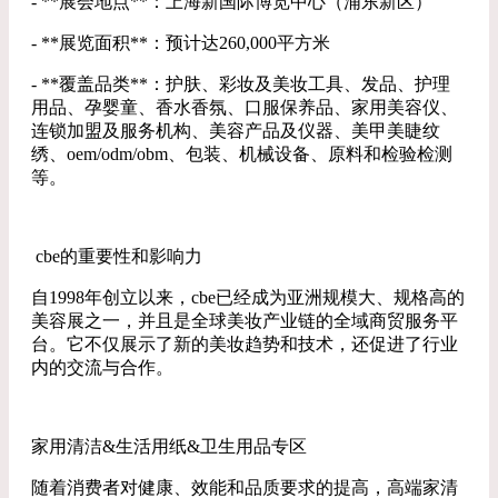
- **展会地点**：上海新国际博览中心（浦东新区）
- **展览面积**：预计达260,000平方米
- **覆盖品类**：护肤、彩妆及美妆工具、发品、护理
用品、孕婴童、香水香氛、口服保养品、家用美容仪、
连锁加盟及服务机构、美容产品及仪器、美甲美睫纹
绣、oem/odm/obm、包装、机械设备、原料和检验检测
等。
cbe的重要性和影响力
自1998年创立以来，cbe已经成为亚洲规模大、规格高的
美容展之一，并且是全球美妆产业链的全域商贸服务平
台。它不仅展示了新的美妆趋势和技术，还促进了行业
内的交流与合作。
家用清洁&生活用纸&卫生用品专区
随着消费者对健康、效能和品质要求的提高，高端家清