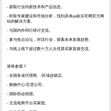
- 获取行业内新技术和产品信息。
- 听取专家建议和市场分析，找到具体pa娱乐官网官方网
站的解决方案。
- 与国内外同行研讨交流。
- 参与焦点论坛，对话行业，探索未来发展趋势。
- 与线上线下超过数十万人次优质买家直接交流。
谁将参观？
- 全国各省代理商、/区域连锁店。
- 购物中心/百货公司。
- 国际协会组团。
- 主流电商平台买家团。