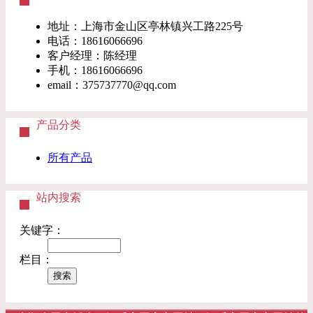
地址：上海市金山区亭林镇兴工路225号
电话：
18616066696
客户经理：陈经理
手机：
18616066696
email：
375737770@qq.com
产品分类
所有产品
站内搜索
关键字：
栏目：