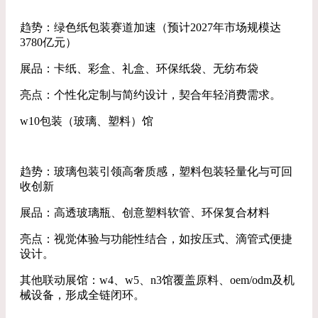
‌趋势‌：绿色纸包装赛道加速（预计2027年市场规模达
3780亿元）
‌展品‌：卡纸、彩盒、礼盒、环保纸袋、无纺布袋
‌亮点‌：个性化定制与简约设计，契合年轻消费需求。
‌w10包装（玻璃、塑料）馆‌
‌趋势‌：玻璃包装引领高奢质感，塑料包装轻量化与可回
收创新
‌展品‌：高透玻璃瓶、创意塑料软管、环保复合材料
‌亮点‌：视觉体验与功能性结合，如按压式、滴管式便捷
设计。
‌其他联动展馆‌：w4、w5、n3馆覆盖原料、oem/odm及机
械设备，形成全链闭环。