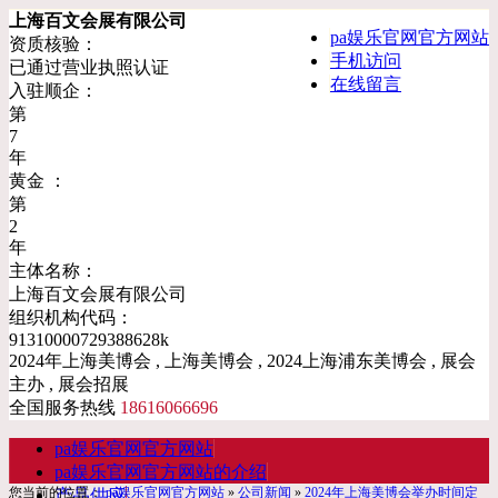
上海百文会展有限公司
pa娱乐官网官方网站
资质核验：
手机访问
已通过营业执照认证
在线留言
入驻顺企：
第
7
年
黄金 ：
第
2
年
主体名称：
上海百文会展有限公司
组织机构代码：
91310000729388628k
2024年上海美博会 , 上海美博会 , 2024上海浦东美博会 , 展会
主办 , 展会招展
全国服务热线
18616066696
pa娱乐官网官方网站
pa娱乐官网官方网站的介绍
您当前的位置：
pa娱乐官网官方网站
»
公司新闻
»
2024年上海美博会举办时间定
产品供应