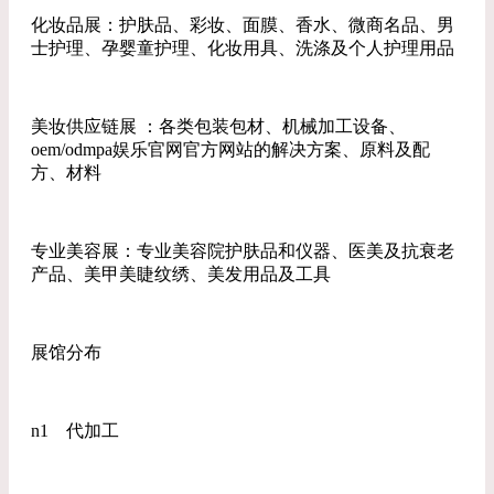
化妆品展：护肤品、彩妆、面膜、香水、微商名品、男
士护理、孕婴童护理、化妆用具、洗涤及个人护理用品
美妆供应链展 ：各类包装包材、机械加工设备、
oem/odmpa娱乐官网官方网站的解决方案、原料及配
方、材料
专业美容展：专业美容院护肤品和仪器、医美及抗衰老
产品、美甲美睫纹绣、美发用品及工具
展馆分布
n1 代加工