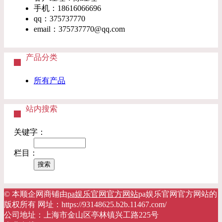
手机：18616066696
qq：375737770
email：
375737770@qq.com
产品分类
所有产品
站内搜索
关键字：
栏目：
© 本顺企网商铺由
pa娱乐官网官方网站
pa娱乐官网官方网站的
版权所有 网址：https://93148625.b2b.11467.com/
公司地址：上海市金山区亭林镇兴工路225号