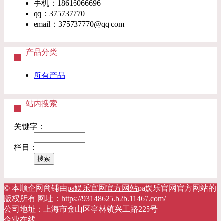
手机：18616066696
qq：375737770
email：
375737770@qq.com
产品分类
所有产品
站内搜索
关键字：
栏目：
© 本顺企网商铺由
pa娱乐官网官方网站
pa娱乐官网官方网站的
版权所有 网址：https://93148625.b2b.11467.com/
公司地址：上海市金山区亭林镇兴工路225号
企业在线