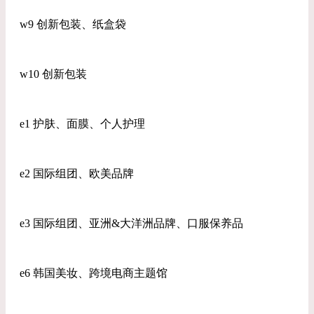
w9 创新包装、纸盒袋
w10 创新包装
e1 护肤、面膜、个人护理
e2 国际组团、欧美品牌
e3 国际组团、亚洲&大洋洲品牌、口服保养品
e6 韩国美妆、跨境电商主题馆