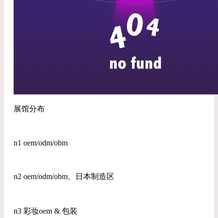
展馆分布
n1 oem/odm/obm
n2 oem/odm/obm、日本制造区
n3 彩妆oem & 包装