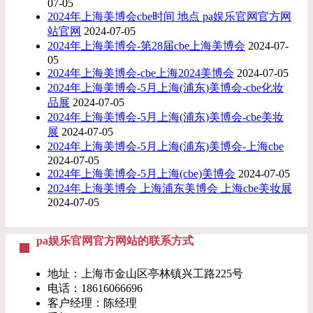
07-05
2024年上海美博会cbe时间 地点 pa娱乐官网官方网
站官网
2024-07-05
2024年上海美博会-第28届cbe上海美博会
2024-07-
05
2024年上海美博会-cbe上海2024美博会
2024-07-05
2024年上海美博会-5月上海(浦东)美博会-cbe化妆
品展
2024-07-05
2024年上海美博会-5月上海(浦东)美博会-cbe美妆
展
2024-07-05
2024年上海美博会-5月上海(浦东)美博会-上海cbe
2024-07-05
2024年上海美博会-5月上海(cbe)美博会
2024-07-05
2024年上海美博会 上海浦东美博会 上海cbe美妆展
2024-07-05
pa娱乐官网官方网站的联系方式
地址：上海市金山区亭林镇兴工路225号
电话：18616066696
客户经理：陈经理